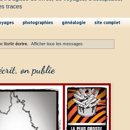
es traces
oyages
photographies
généalogie
site complet
 libellé
écrire
.
Afficher tous les messages
crit, on publie