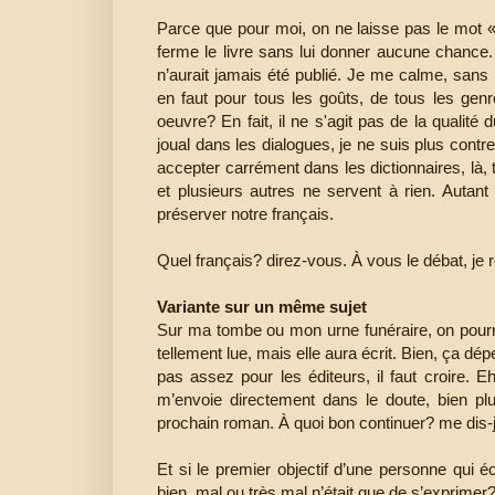
Parce que pour moi, on ne laisse pas le mot « 
ferme le livre sans lui donner aucune chance
n’aurait jamais été publié. Je me calme, sans p
en faut pour tous les goûts, de tous les genre
oeuvre? En fait, il ne s'agit pas de la qualité 
joual dans les dialogues, je ne suis plus contre
accepter carrément dans les dictionnaires, là, t
et plusieurs autres ne servent à rien. Autan
préserver notre français.
Quel français? direz-vous. À vous le débat, je 
Variante sur un même sujet
Sur ma tombe ou mon urne funéraire, on pourra
tellement lue, mais elle aura écrit. Bien, ça d
pas assez pour les éditeurs, il faut croire. Eh
m’envoie directement dans le doute, bien p
prochain roman. À quoi bon continuer? me dis-
Et si le premier objectif d’une personne qui éc
bien, mal ou très mal n’était que de s’exprimer