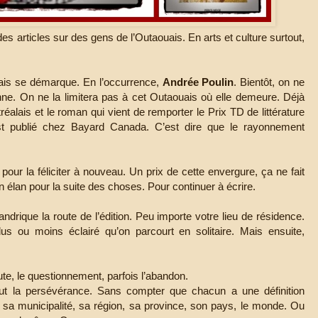
es articles sur des gens de l’Outaouais. En arts et culture surtout,
ais se démarque. En l’occurrence,
Andrée Poulin
. Bientôt, on ne
nne. On ne la limitera pas à cet Outaouais où elle demeure. Déjà
éalais et le roman qui vient de remporter le Prix TD de littérature
st publié chez Bayard Canada. C’est dire que le rayonnement
 pour la féliciter à nouveau. Un prix de cette envergure, ça ne fait
n élan pour la suite des choses. Pour continuer à écrire.
éandrique la route de l’édition. Peu importe votre lieu de résidence.
lus ou moins éclairé qu’on parcourt en solitaire. Mais ensuite,
oute, le questionnement, parfois l’abandon.
tout la persévérance. Sans compter que chacun a une définition
s sa municipalité, sa région, sa province, son pays, le monde. Ou