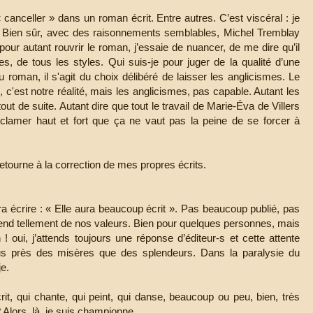
canceller » dans un roman écrit. Entre autres. C’est viscéral : je
. Bien sûr, avec des raisonnements semblables, Michel Tremblay
our autant rouvrir le roman, j’essaie de nuancer, de me dire qu’il
s, de tous les styles. Qui suis-je pour juger de la qualité d’une
du roman, il s'agit du choix délibéré de laisser les anglicismes. Le
, c'est notre réalité, mais les anglicismes, pas capable. Autant les
out de suite. Autant dire que tout le travail de Marie-Éva de Villers
t clamer haut et fort que ça ne vaut pas la peine de se forcer à
retourne à la correction de mes propres écrits.
 écrire : « Elle aura beaucoup écrit ». Pas beaucoup publié, pas
épend tellement de nos valeurs. Bien pour quelques personnes, mais
 ! oui, j’attends toujours une réponse d’éditeur-s et cette attente
lus près des misères que des splendeurs. Dans la paralysie du
je.
rit, qui chante, qui peint, qui danse, beaucoup ou peu, bien, très
? Alors, là, je suis championne.