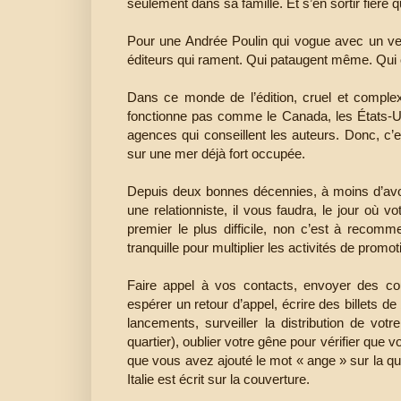
seulement dans sa famille. Et s’en sortir fièr
Pour une Andrée Poulin qui vogue avec un vent 
éditeurs qui rament. Qui pataugent même. Qui on
Dans ce monde de l’édition, cruel et complexe
fonctionne pas comme le Canada, les États-Un
agences qui conseillent les auteurs. Donc, c’es
sur une mer déjà fort occupée.
Depuis deux bonnes décennies, à moins d’avoi
une relationniste, il vous faudra, le jour où 
premier le plus difficile, non c’est à recomme
tranquille pour multiplier les activités de promo
Faire appel à vos contacts, envoyer des co
espérer un retour d’appel, écrire des billets de
lancements, surveiller la distribution de votr
quartier), oublier votre gêne pour vérifier que vo
que vous avez ajouté le mot « ange » sur la q
Italie est écrit sur la couverture.