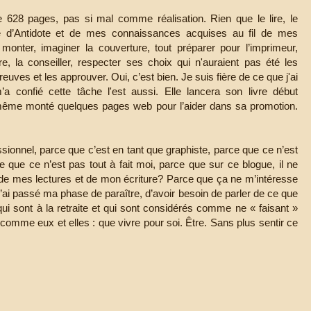
e 628 pages, pas si mal comme réalisation. Rien que le lire, le
e d’Antidote et de mes connaissances acquises au fil de mes
 monter, imaginer la couverture, tout préparer pour l’imprimeur,
ure, la conseiller, respecter ses choix qui n'auraient pas été les
euves et les approuver. Oui, c’est bien. Je suis fière de ce que j'ai
 m’a confié cette tâche l'est aussi. Elle lancera son livre début
 même monté quelques pages web pour l’aider dans sa promotion.
sionnel, parce que c’est en tant que graphiste, parce que ce n’est
que ce n’est pas tout à fait moi, parce que sur ce blogue, il ne
e de mes lectures et de mon écriture? Parce que ça ne m’intéresse
’ai passé ma phase de paraître, d’avoir besoin de parler de ce que
 qui sont à la retraite et qui sont considérés comme ne « faisant »
comme eux et elles : que vivre pour soi. Être. Sans plus sentir ce