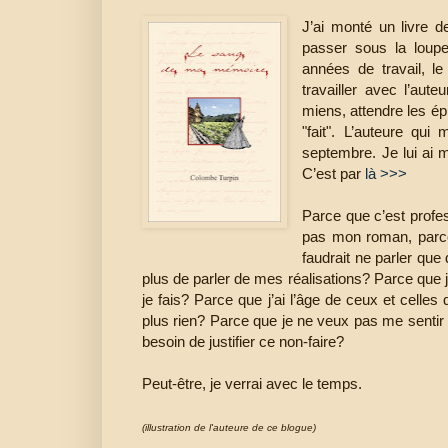
J’ai monté un livre d
passer sous la loup
années de travail, le
travailler avec l’aute
miens, attendre les épr
"fait". L’auteure qui
septembre. Je lui ai
C’est par
là >>>
Parce que c’est profes
pas mon roman, parce 
faudrait ne parler qu
plus de parler de mes réalisations? Parce que j
je fais? Parce que j’ai l’âge de ceux et celles
plus rien? Parce que je ne veux pas me sentir 
besoin de justifier ce non-faire?
Peut-être, je verrai avec le temps.
(illustration de l'auteure de ce blogue)