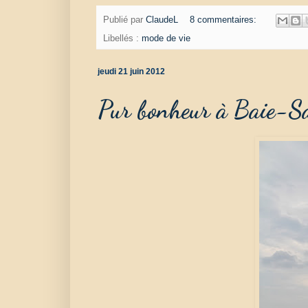
Publié par
ClaudeL
8 commentaires:
Libellés :
mode de vie
jeudi 21 juin 2012
Pur bonheur à Baie-S