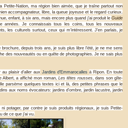
 la Petite-Nation, ma région bien aimée, que je traîne partout non
n accompagnateur, libre, la queue joyeuse et le regard curieux.
nnue, enfant, à six ans, mais encore plus quand j’ai produit le
Guide
ze années. Je connaissais tous les coins, tous les nouveaux
, les culturels surtout, ceux qui m’intéressent. J’en parlais, je
brochure, depuis trois ans, je suis plus libre l’été, je ne me sens
herche des nouveautés ou en quête de photographies. Je ne sais plus
au plaisir d’aller aux
Jardins d’Emmarocalles
à Ripon. En toute
le Albert, a affiché mon roman,
Les têtes rousses
, dans son gîte-
elle parsème quelques textes ici et là, des petites phrases que le
ardins aux noms évocateurs: jardins d'ombre, jardin lacustre, jardin
, ni potager, par contre je suis produits régionaux, je suis Petite-
u de ce que j’ai vu.