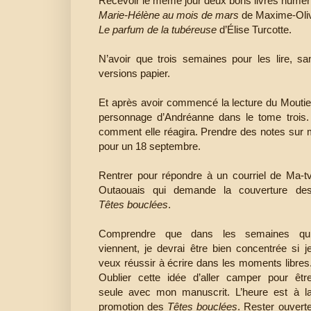
Recevoir le même jour deux bons livres numér
Marie-Hélène au mois de mars
de Maxime-Oliv
Le parfum de la tubéreuse
d’Élise Turcotte.
N’avoir que trois semaines pour les lire, s
versions papier.
Et après avoir commencé la lecture du Moutier o
personnage d’Andréanne dans le tome trois. 
comment elle réagira. Prendre des notes sur ma
pour un 18 septembre.
Rentrer pour répondre à un courriel de Ma-t
Outaouais qui demande la couverture de
Têtes bouclées
.
Comprendre que dans les semaines qu
viennent, je devrai être bien concentrée si j
veux réussir à écrire dans les moments libres
Oublier cette idée d’aller camper pour êtr
seule avec mon manuscrit. L’heure est à l
promotion des
Têtes bouclées
. Rester ouvert