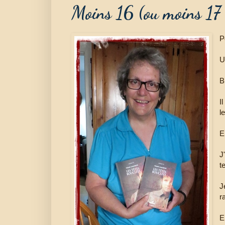
Moins 16 (ou moins 17 c
P
U
B
I
l
E
J
t
J
r
E