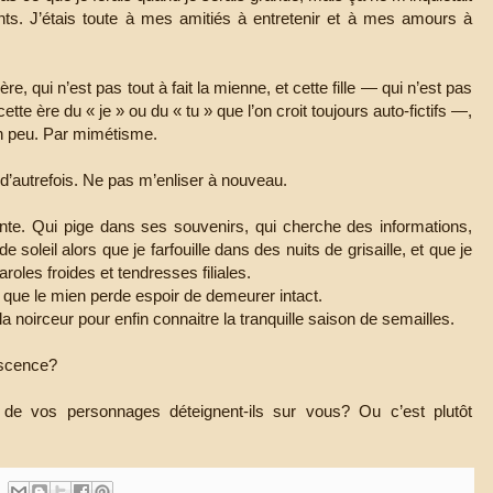
ents. J’étais toute à mes amitiés à entretenir et à mes amours à
re, qui n’est pas tout à fait la mienne, et cette fille — qui n’est pas
ette ère du « je » ou du « tu » que l’on croit toujours auto-fictifs —,
un peu. Par mimétisme.
tte d’autrefois. Ne pas m’enliser à nouveau.
onte. Qui pige dans ses souvenirs, qui cherche des informations,
e soleil alors que je farfouille dans des nuits de grisaille, et que je
aroles froides et tendresses filiales.
ue le mien perde espoir de demeurer intact.
 noirceur pour enfin connaitre la tranquille saison de semailles.
escence?
s de vos personnages déteignent-ils sur vous? Ou c’est plutôt