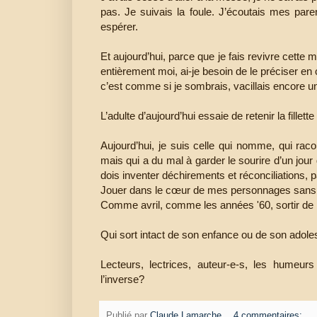
pas. Je suivais la foule. J’écoutais mes par
espérer.
Et aujourd’hui, parce que je fais revivre cette mè
entièrement moi, ai-je besoin de le préciser en c
c’est comme si je sombrais, vacillais encore 
L’adulte d’aujourd’hui essaie de retenir la fille
Aujourd’hui, je suis celle qui nomme, qui rac
mais qui a du mal à garder le sourire d’un jour d
dois inventer déchirements et réconciliations, p
Jouer dans le cœur de mes personnages sans q
Comme avril, comme les années '60, sortir de la
Qui sort intact de son enfance ou de son adol
Lecteurs, lectrices, auteur-e-s, les humeur
l’inverse?
Publié par
Claude Lamarche
4 commentaires: