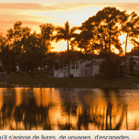
'il s'agisse de livres, de voyages, d'escapades,