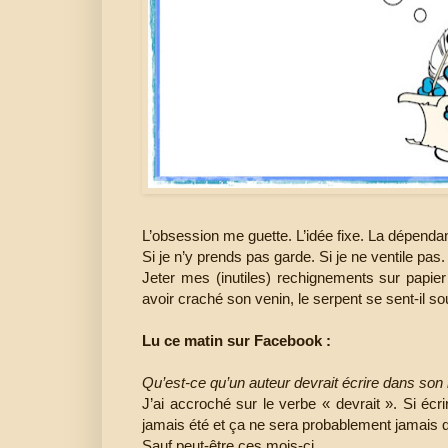
L’obsession me guette. L’idée fixe. La dépenda
Si je n’y prends pas garde. Si je ne ventile pas
Jeter mes (inutiles) rechignements sur papier
avoir craché son venin, le serpent se sent-il s
Lu ce matin sur Facebook :
Qu’est-ce qu’un auteur devrait écrire dans son
J’ai accroché sur le verbe « devrait ». Si éc
jamais été et ça ne sera probablement jamais que
Sauf peut-être ces mois-ci.