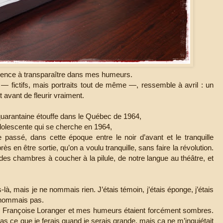
mence à transparaître dans mes humeurs.
— fictifs, mais portraits tout de même —, ressemble à avril : un
t avant de fleurir vraiment.
quarantaine étouffe dans le Québec de 1964,
 adolescente qui se cherche en 1964,
e passé, dans cette époque entre le noir d’avant et le tranquille
s en être sortie, qu’on a voulu tranquille, sans faire la révolution.
des chambres à coucher à la pilule, de notre langue au théâtre, et
là, mais je ne nommais rien. J’étais témoin, j’étais éponge, j’étais
e nommais pas.
s, Françoise Loranger et mes humeurs étaient forcément sombres.
pas ce que je ferais quand je serais grande, mais ça ne m’inquiétait