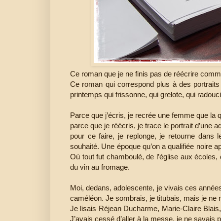
Ce roman que je ne finis pas de réécrire com
Ce roman qui correspond plus à des portraits 
printemps qui frissonne, qui grelote, qui radouci
Parce que j’écris, je recrée une femme que la 
parce que je réécris, je trace le portrait d’une
pour ce faire, je replonge, je retourne dans l
souhaité. Une époque qu’on a qualifiée noire aprè
Où tout fut chamboulé, de l’église aux écoles, 
du vin au fromage.
Moi, dedans, adolescente, je vivais ces années-
caméléon. Je sombrais, je titubais, mais je n
Je lisais Réjean Ducharme, Marie-Claire Blai
J’avais cessé d’aller à la messe, je ne savais 