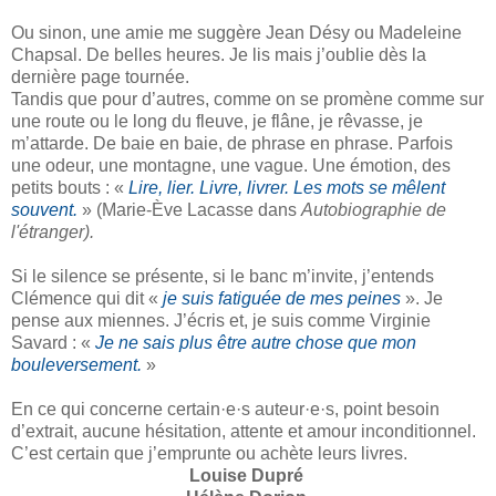
Ou sinon, une amie me suggère Jean Désy ou Madeleine
Chapsal. De belles heures. Je lis mais j’oublie dès la
dernière page tournée.
Tandis que pour d’autres, comme on se promène comme sur
une route ou le long du fleuve, je flâne, je rêvasse, je
m’attarde. De baie en baie, de phrase en phrase. Parfois
une odeur, une montagne, une vague. Une émotion, des
petits bouts : «
Lire, lier. Livre, livrer. Les mots se mêlent
souvent.
» (Marie-Ève Lacasse dans
Autobiographie de
l'étranger).
Si le silence se présente, si le banc m’invite, j’entends
Clémence qui dit «
je suis fatiguée de mes peines
». Je
pense aux miennes. J’écris et, je suis comme Virginie
Savard : «
Je ne sais plus être autre chose que mon
bouleversement.
»
En ce qui concerne certain·e·s auteur·e·s, point besoin
d’extrait, aucune hésitation, attente et amour inconditionnel.
C’est certain que j’emprunte ou achète leurs livres.
Louise Dupré