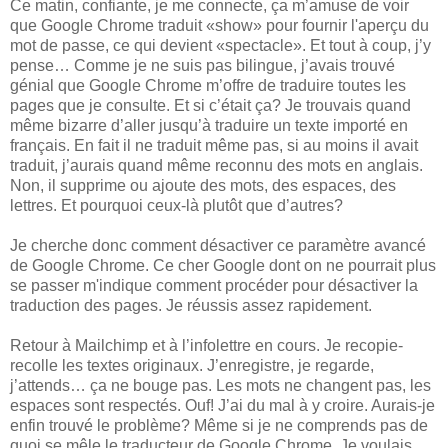
Ce matin, confiante, je me connecte, ça m’amuse de voir
que Google Chrome traduit «show» pour fournir l'aperçu du
mot de passe, ce qui devient «spectacle». Et tout à coup, j’y
pense… Comme je ne suis pas bilingue, j’avais trouvé
génial que Google Chrome m’offre de traduire toutes les
pages que je consulte. Et si c’était ça? Je trouvais quand
même bizarre d’aller jusqu’à traduire un texte importé en
français. En fait il ne traduit même pas, si au moins il avait
traduit, j’aurais quand même reconnu des mots en anglais.
Non, il supprime ou ajoute des mots, des espaces, des
lettres. Et pourquoi ceux-là plutôt que d’autres?
Je cherche donc comment désactiver ce paramètre avancé
de Google Chrome. Ce cher Google dont on ne pourrait plus
se passer m'indique comment procéder pour désactiver la
traduction des pages. Je réussis assez rapidement.
Retour à Mailchimp et à l’infolettre en cours. Je recopie-
recolle les textes originaux. J’enregistre, je regarde,
j’attends… ça ne bouge pas. Les mots ne changent pas, les
espaces sont respectés. Ouf! J’ai du mal à y croire. Aurais-je
enfin trouvé le problème? Même si je ne comprends pas de
quoi se mêle le traducteur de Google Chrome. Je voulais