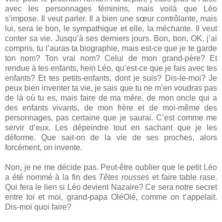
avec les personnages féminins, mais voilà que Léo
s’impose. Il veut parler. Il a bien une sœur contrôlante, mais
lui, sera le bon, le sympathique et elle, la méchante. Il veut
conter sa vie. Jusqu’à ses derniers jours. Bon, bon, OK, j’ai
compris, tu l’auras ta biographie, mais est-ce que je te garde
ton nom? Ton vrai nom? Celui de mon grand-père? Et
rendue à tes enfants, hein Léo, qu’est-ce que je fais avec tes
enfants? Et tes petits-enfants, dont je suis? Dis-le-moi? Je
peux bien inventer ta vie, je sais que tu ne m’en voudras pas
de là où tu es, mais faire de ma mère, de mon oncle qui a
des enfants vivants, de mon frère et de moi-même des
personnages, pas certaine que je saurai. C’est comme me
servir d’eux. Les dépeindre tout en sachant que je les
déforme. Que sait-on de la vie de ses proches, alors
forcément, on invente.
Non, je ne me décide pas. Peut-être oublier que le petit Léo
a été nommé à la fin des
Têtes rousses
et faire table rase.
Qui fera le lien si Léo devient Nazaire? Ce sera notre secret
entre toi et moi, grand-papa OléOlé, comme on t’appelait.
Dis-moi quoi faire?