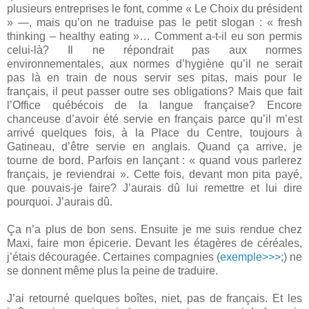
plusieurs entreprises le font, comme « Le Choix du président
» —, mais qu’on ne traduise pas le petit slogan : « fresh
thinking – healthy eating »… Comment a-t-il eu son permis
celui-là? Il ne répondrait pas aux normes
environnementales, aux normes d’hygiène qu’il ne serait
pas là en train de nous servir ses pitas, mais pour le
français, il peut passer outre ses obligations? Mais que fait
l’Office québécois de la langue française? Encore
chanceuse d’avoir été servie en français parce qu’il m’est
arrivé quelques fois, à la Place du Centre, toujours à
Gatineau, d’être servie en anglais. Quand ça arrive, je
tourne de bord. Parfois en lançant : « quand vous parlerez
français, je reviendrai ». Cette fois, devant mon pita payé,
que pouvais-je faire? J’aurais dû lui remettre et lui dire
pourquoi. J’aurais dû.
Ça n’a plus de bon sens. Ensuite je me suis rendue chez
Maxi, faire mon épicerie. Devant les étagères de céréales,
j’étais découragée. Certaines compagnies (
exemple>>>;
) ne
se donnent même plus la peine de traduire.
J’ai retourné quelques boîtes, niet, pas de français. Et les