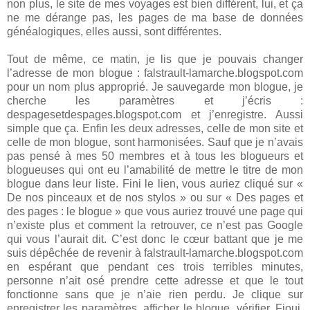
non plus, le site de mes voyages est bien différent, lui, et ça
ne me dérange pas, les pages de ma base de données
généalogiques, elles aussi, sont différentes.
Tout de même, ce matin, je lis que je pouvais changer
l’adresse de mon blogue : falstrault-lamarche.blogspot.com
pour un nom plus approprié. Je sauvegarde mon blogue, je
cherche les paramètres et j’écris :
despagesetdespages.blogspot.com et j’enregistre. Aussi
simple que ça. Enfin les deux adresses, celle de mon site et
celle de mon blogue, sont harmonisées. Sauf que je n’avais
pas pensé à mes 50 membres et à tous les blogueurs et
blogueuses qui ont eu l’amabilité de mettre le titre de mon
blogue dans leur liste. Fini le lien, vous auriez cliqué sur «
De nos pinceaux et de nos stylos » ou sur « Des pages et
des pages : le blogue » que vous auriez trouvé une page qui
n’existe plus et comment la retrouver, ce n’est pas Google
qui vous l’aurait dit. C’est donc le cœur battant que je me
suis dépêchée de revenir à falstrault-lamarche.blogspot.com
en espérant que pendant ces trois terribles minutes,
personne n’ait osé prendre cette adresse et que le tout
fonctionne sans que je n’aie rien perdu. Je clique sur
enregistrer les paramètres, afficher le blogue, vérifier. Fioui,