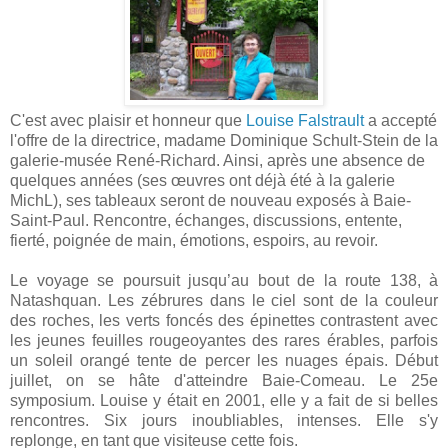
C'est avec plaisir et honneur que
Louise Falstrault
a accepté
l'offre de la directrice, madame Dominique Schult-Stein de la
galerie-musée René-Richard. Ainsi, après une absence de
quelques années (ses œuvres ont déjà été à la galerie
MichL), ses tableaux seront de nouveau exposés à Baie-
Saint-Paul. Rencontre, échanges, discussions, entente,
fierté, poignée de main, émotions, espoirs, au revoir.
Le voyage se poursuit jusqu’au bout de la route 138, à
Natashquan. Les zébrures dans le ciel sont de la couleur
des roches, les verts foncés des épinettes contrastent avec
les jeunes feuilles rougeoyantes des rares érables, parfois
un soleil orangé tente de percer les nuages épais. Début
juillet, on se hâte d'atteindre Baie-Comeau. Le 25e
symposium. Louise y était en 2001, elle y a fait de si belles
rencontres. Six jours inoubliables, intenses. Elle s'y
replonge, en tant que visiteuse cette fois.