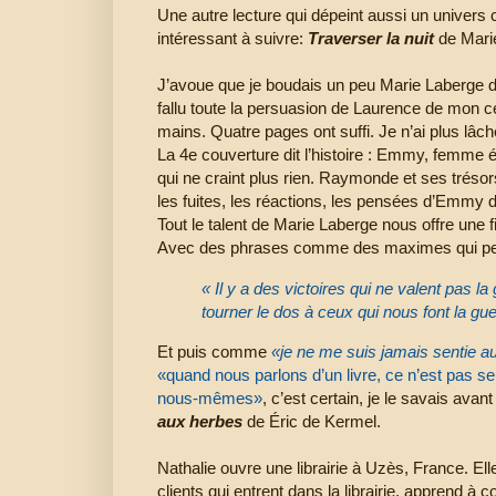
Une autre lecture qui dépeint aussi un univers
intéressant à suivre:
Traverser la nuit
de Mari
J’avoue que je boudais un peu Marie Laberge de
fallu toute la persuasion de Laurence de mon ce
mains. Quatre pages ont suffi. Je n’ai plus lâc
La 4e couverture dit l’histoire : Emmy, femme é
qui ne craint plus rien. Raymonde et ses trésors
les fuites, les réactions, les pensées d’Emmy 
Tout le talent de Marie Laberge nous offre une fi
Avec des phrases comme des maximes qui peuv
« Il y a des victoires qui ne valent pas la
tourner le dos à ceux qui nous font la gue
Et puis comme
«je ne me suis jamais sentie a
«quand nous parlons d’un livre, ce n’est pas 
nous-mêmes»
, c’est certain, je le savais ava
aux herbes
de Éric de Kermel.
Nathalie ouvre une librairie à Uzès, France. E
clients qui entrent dans la librairie, apprend à 