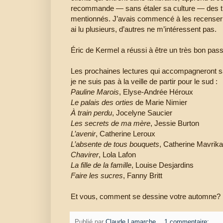
recommande — sans étaler sa culture — des titr
mentionnés. J’avais commencé à les recenser ava
ai lu plusieurs, d’autres ne m’intéressent pas.
Éric de Kermel a réussi à être un très bon pass
Les prochaines lectures qui accompagneront s
je ne suis pas à la veille de partir pour le sud :
Pauline Marois
, Elyse-Andrée Héroux
Le palais des orties
de Marie Nimier
À train perdu
, Jocelyne Saucier
Les secrets de ma mère
, Jessie Burton
L’avenir
, Catherine Leroux
L’absente de tous bouquets
, Catherine Mavrika
Chavirer
, Lola Lafon
La fille de la famille
, Louise Desjardins
Faire les sucres
, Fanny Britt
Et vous, comment se dessine votre automne?
Publié par
Claude Lamarche
1 commentaire: