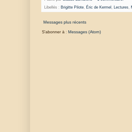
Libellés :
Brigitte Pilote
,
Éric de Kermel
,
Lectures
,
Messages plus récents
S'abonner à :
Messages (Atom)