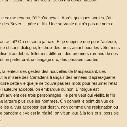
 calme revenu, l’été s’achèvait. Après quelques sorties, j'ai
e des Sever — père et fils. Une servante qui n’a pas de nom et
asse-t-il? On ne saura jamais. Et je suppose que pour l’auteure,
ense et sans dialogue, le choix des mots autant pour les vêtements
ilisent au début. Tellement différent des premiers romans de nos
tôt un parler oral, un langage cru, des phrases courtes.
le, la lenteur des gestes des nouvelles de Maupassant. Les
out la misère des Canadens français des années d'après-guerre.
décrire cette vie que je ne trouve pas les mots pour résumer l'état
e l’auteure accepté, on embarque ou non. L’intrigue est
 advient des trois personnages : le père veuf qui vieillit, le fils
me la terre plus que les hommes. On connait le point de vue de
je les ai vus accepter leur destin, non comme une résignation ou
démie : «c’est la réalité, on vit un jour à la fois et si possible
.