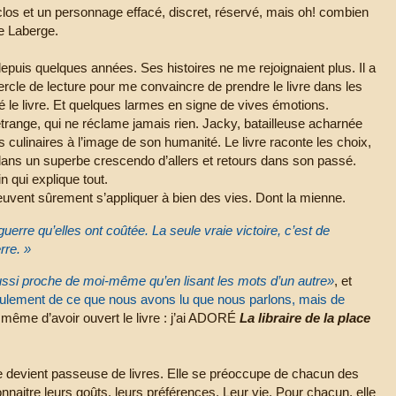
 clos et un personnage effacé, discret, réservé, mais oh! combien
e Laberge.
puis quelques années. Ses histoires ne me rejoignaient plus. Il a
rcle de lecture pour me convaincre de prendre le livre dans les
hé le livre. Et quelques larmes en signe de vives émotions.
trange, qui ne réclame jamais rien. Jacky, batailleuse acharnée
 culinaires à l’image de son humanité. Le livre raconte les choix,
dans un superbe crescendo d’allers et retours dans son passé.
n qui explique tout.
ent sûrement s’appliquer à bien des vies. Dont la mienne.
 guerre qu’elles ont coûtée. La seule vraie victoire, c’est de
rre. »
ussi proche de moi-même qu’en lisant les mots d’un autre»
, et
seulement de ce que nous avons lu que nous parlons, mais de
nt même d’avoir ouvert le livre : j’ai ADORÉ
La libraire de la place
lle devient passeuse de livres. Elle se préoccupe de chacun des
connaitre leurs goûts, leurs préférences. Leur vie. Pour chacun, elle