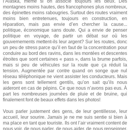
l’Alaska, même si on associe toujours les deux. Des
montagnes moins hautes, des francophones plus nombreux,
des épinettes moins rabougries. Surtout des routes vraiment
moins bien entretenues, toujours en construction, en
réparation, mais pas envie d’en chercher la cause...
politique, économique sans doute. Qui a envie de penser
politique en voyage, de partir un débat sur où les
gouvernements mettent-ils leur argent? Sur les routes, donc
un peu de stress parce qu’il en faut de la concentration pour
conduire au bord des ravins, dans les montées et descentes
étroites que sont certaines « pass », dans la brume parfois,
mais si peu de véhicules sur la route que ça réduit la
tension. Augmentée par contre quand on songe que nul
réseau téléphonique ne vient assister les conducteurs. Mais
les gens sont tellement gentils, qu’on sait qu’ils nous
aideront en cas de pépins. Ce que nous n’avons pas eus. À
part les nombreuses journées de pluie et de bruine, qui
finalement font de beaux effets dans les photos!
Vous parler justement des gens, de leur gentillesse, leur
accueil, leur sourire. Jamais je ne me suis sentie si bien à
ma place en tant que touriste. Ils ont l’air vraiment content de
nous voir, de nous parler, de nous aider, de nous renseigner.