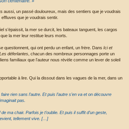
son centenaire. »
rets aussi, un passé douloureux, mais des sentiers que je voudrais
 effluves que je voudrais sentir.
 ciel s’épaissit, la mer se durcit, les bateaux tanguent, les cargos
 que la mer leur restitue leurs morts.
se questionnent, qui ont perdu un enfant, un frère. Dans
Ici et
Les déferlantes
, chacun des nombreux personnages porte un
 liens familiaux que l'auteur nous révèle comme un lever de soleil
upportable à lire. Qui la dissout dans les vagues de la mer, dans un
faire rien sans l’autre. Et puis l’autre s’en va et on découvre
imaginait pas.
a chair. Parfois je t’oublie. Et puis il suffit d’un geste,
vient, tellement vive. […]