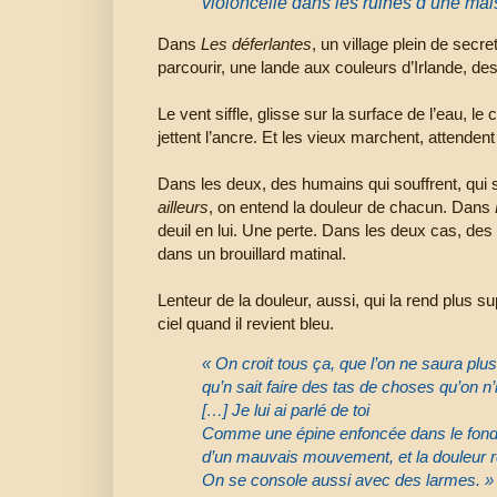
violoncelle dans les ruines d’une mai
Dans
Les déferlantes
, un village plein de sec
parcourir, une lande aux couleurs d’Irlande, des
Le vent siffle, glisse sur la surface de l’eau, le
jettent l’ancre. Et les vieux marchent, attendent
Dans les deux, des humains qui souffrent, qui 
ailleurs
, on entend la douleur de chacun. Dans
deuil en lui. Une perte. Dans les deux cas, des
dans un brouillard matinal.
Lenteur de la douleur, aussi, qui la rend plus s
ciel quand il revient bleu.
« On croit tous ça, que l’on ne saura plus 
qu’n sait faire des tas de choses qu’on n’
[…] Je lui ai parlé de toi
Comme une épine enfoncée dans le fond de m
d’un mauvais mouvement, et la douleur re
On se console aussi avec des larmes. »