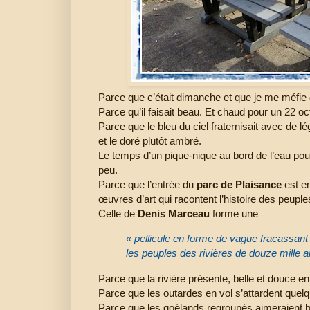
Parce que c’était dimanche et que je me méfie
Parce qu’il faisait beau. Et chaud pour un 22 oc
Parce que le bleu du ciel fraternisait avec de l
et le doré plutôt ambré.
Le temps d’un pique-nique au bord de l’eau pour
peu.
Parce que l’entrée du
parc de Plaisance
est en
œuvres d’art qui racontent l’histoire des peuples
Celle de
Denis Marceau
forme une
« pellicule en forme de vague fracassant 
les peuples des rivières de douze mille a
Parce que la rivière présente, belle et douce e
Parce que les outardes en vol s’attardent quel
Parce que les goélands regroupés aimeraient bi