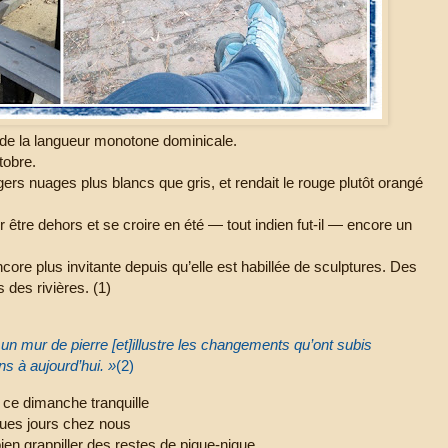
 de la langueur monotone dominicale.
tobre.
égers nuages plus blancs que gris, et rendait le rouge plutôt orangé
 être dehors et se croire en été — tout indien fut-il — encore un
core plus invitante depuis qu’elle est habillée de sculptures. Des
 des rivières. (1)
un mur de pierre [et]illustre les changements qu’ont subis
ns à aujourd’hui. »
(2)
n ce dimanche tranquille
ques jours chez nous
en grappiller des restes de pique-nique