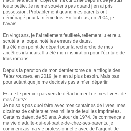
machine à écrire. Objet de ma curiosité depuis que je suis
toute petite. Je ne me souviens pas quand j’en ai pris
possession. Probablement quand mes parents ont
déménagé pour la nième fois. En tout cas, en 2004, je
l’avais.
En vingt ans, je l’ai tellement feuilleté, tellement lu et relu,
scruté à la loupe, noté les erreurs de dates.
Il a été mon point de départ pour la recherche de mes
ancêtres irlandais. Il a été mon inspiration pour l’écriture de
trois romans.
Depuis la parution de mon dernier tome de la trilogie des
Têtes rousses
, en 2019, je n’en ai plus besoin. Mais pas
pour autant que je me décidais pas à m’en départir.
Est-ce le premier pas vers le détachement de mes livres, de
mes écrits?
Je ne sais pas quoi faire avec mes centaines de livres, mes
dizaines de cahiers et mes milliers de feuilles imprimées.
Certains datent de 50 ans. Autour de 1974. Je commençais
ma vie d’adulte-qui-est-partie-de-chez-ses-parents, je
commençais ma vie professionnelle avec de l’argent. Je