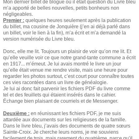
Mon dernier billet de blogue où il était question du Livre bleu
m’a apporté de belles nouvelles, petits bonheurs non
négligeables.
Premier :
quelques heures seulement après la publication
du billet, ma cousine de Jonquière (j’en ai déjà parlé dans
un billet, voir le lien à la fin), m’a écrit et m’a demandé la
version numérisée du Livre bleu.
Donc, elle me lit. Toujours un plaisir de voir qu’on me lit. Et
qu’elle veuille voir ce que notre grand-tante commune a écrit
en 1917... m’émeut. Je lui avais montré le livre un jour
qu’elle était venue me rendre visite, mais une heure pour
regarder les photos surtout, c’est court pour connaître toutes
ces vies racontées dans un livre de généalogie.
Je lui ai donc fait parvenir les fichiers PDF du livre comme
tel et des feuillets qui étaient insérés dans le cahier.
Échange bien plaisant de courriels et de Messenger.
Deuxième :
en réunissant les fichiers PDF, je me suis
attardée aux documents sur les religieuses de la famille.
Dans le livre bleu, j’avais des documents de quatre sœurs
Sainte-Croix. Je cherche leurs noms, je me souviens
facilement de trois, mais rarement du quatrième, parce qu’il