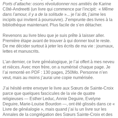
Ports d’attache: osons révolutionner nos amitiés
de Karine
Côté-Andreetti (un livre qui commence par l'incipit: «
Même
dans l'amour, il y a de la solitude
»... je l'ai dit, j'aime les
incipits qui invitent à poursuivre). J’emprunte des livres à la
bibliothèque maintenant. Plus facile de s’en détacher.
Revenons au livre bleu que je suis prête à laisser aller.
Première étape avant de trouver à qui donner tout le reste.
De me décider surtout à jeter les écrits de ma vie : journaux,
lettes et manuscrits.
L’an dernier, ce livre généalogique, je l’ai offert à mes neveu
et nièces. Avec mon frère, on a numérisé chaque page. Je
l’ai remonté en PDF : 130 pages, 250Mo. Personne n’en
veut, mais au moins j’aurai une copie numérisée.
J’ai hésité entre envoyer le livre aux Sœurs de Sainte-Croix
parce que quelques fascicules de la vie de quatre
religieuses — Esther Leduc, Annie Deguire, Evelyne
Deguire, Marie-Louise Bourdon —, ont été glissés dans ce «
Livre de généalogie », mais quand j’ai lu un livre sur les
Annales de la congrégation des Sœurs Sainte-Croix et des