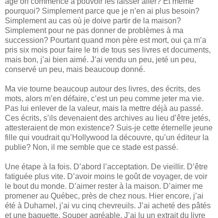
âge on commence à pouvoir les laisser aller? Et même
pourquoi? Simplement parce que je n’en ai plus besoin?
Simplement au cas où je doive partir de la maison?
Simplement pour ne pas donner de problèmes à ma
succession? Pourtant quand mon père est mort, oui ça m’a
pris six mois pour faire le tri de tous ses livres et documents,
mais bon, j’ai bien aimé. J’ai vendu un peu, jeté un peu,
conservé un peu, mais beaucoup donné.
Ma vie tourne beaucoup autour des livres, des écrits, des
mots, alors m’en défaire, c’est un peu comme jeter ma vie.
Pas lui enlever de la valeur, mais la mettre déjà au passé.
Ces écrits, s’ils devenaient des archives au lieu d’être jetés,
attesteraient de mon existence? Suis-je cette éternelle jeune
fille qui voudrait qu’Hollywood la découvre, qu’un éditeur la
publie? Non, il me semble que ce stade est passé.
Une étape à la fois. D’abord l’acceptation. De vieillir. D’être
fatiguée plus vite. D’avoir moins le goût de voyager, de voir
le bout du monde. D’aimer rester à la maison. D’aimer me
promener au Québec, près de chez nous. Hier encore, j’ai
été à Duhamel, j’ai vu cinq chevreuils. J’ai acheté des pâtés
et une baguette. Souper agréable. J’ai lu un extrait du livre