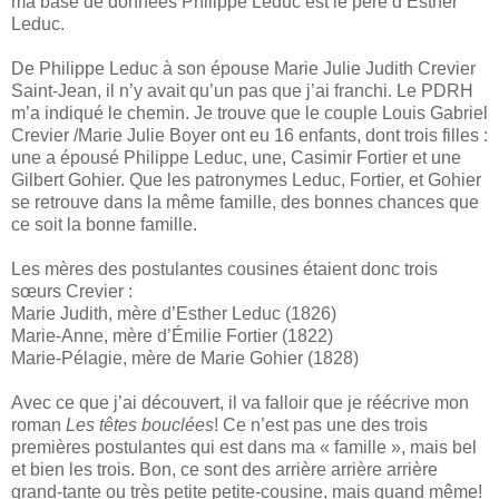
ma base de données Philippe Leduc est le père d’Esther
Leduc.
De Philippe Leduc à son épouse Marie Julie Judith Crevier
Saint-Jean, il n’y avait qu’un pas que j’ai franchi. Le PDRH
m’a indiqué le chemin. Je trouve que le couple Louis Gabriel
Crevier /Marie Julie Boyer ont eu 16 enfants, dont trois filles :
une a épousé Philippe Leduc, une, Casimir Fortier et une
Gilbert Gohier. Que les patronymes Leduc, Fortier, et Gohier
se retrouve dans la même famille, des bonnes chances que
ce soit la bonne famille.
Les mères des postulantes cousines étaient donc trois
sœurs Crevier :
Marie Judith, mère d’Esther Leduc (1826)
Marie-Anne, mère d’Émilie Fortier (1822)
Marie-Pélagie, mère de Marie Gohier (1828)
Avec ce que j’ai découvert, il va falloir que je réécrive mon
roman
Les têtes bouclées
! Ce n’est pas une des trois
premières postulantes qui est dans ma « famille », mais bel
et bien les trois. Bon, ce sont des arrière arrière arrière
grand-tante ou très petite petite-cousine, mais quand même!