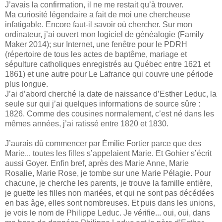
J’avais la confirmation, il ne me restait qu’à trouver.
Ma curiosité légendaire a fait de moi une chercheuse
infatigable. Encore faut-il savoir où chercher. Sur mon
ordinateur, j’ai ouvert mon logiciel de généalogie (Family
Maker 2014); sur Internet, une fenêtre pour le PDRH
(répertoire de tous les actes de baptême, mariage et
sépulture catholiques enregistrés au Québec entre 1621 et
1861) et une autre pour Le Lafrance qui couvre une période
plus longue.
J’ai d’abord cherché la date de naissance d’Esther Leduc, la
seule sur qui j’ai quelques informations de source sûre :
1826. Comme des cousines normalement, c’est né dans les
mêmes années, j’ai ratissé entre 1820 et 1830.
J’aurais dû commencer par Émilie Fortier parce que des
Marie... toutes les filles s’appelaient Marie. Et Gohier s’écrit
aussi Goyer. Enfin bref, après des Marie Anne, Marie
Rosalie, Marie Rose, je tombe sur une Marie Pélagie. Pour
chacune, je cherche les parents, je trouve la famille entière,
je guette les filles non mariées, et qui ne sont pas décédées
en bas âge, elles sont nombreuses. Et puis dans les unions,
je vois le nom de Philippe Leduc. Je vérifie... oui, oui, dans