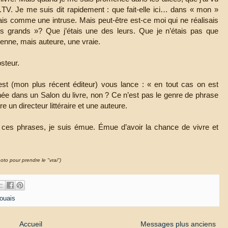
TV. Je me suis dit rapidement : que fait-elle ici… dans « mon »
is comme une intruse. Mais peut-être est-ce moi qui ne réalisais
 grands »? Que j’étais une des leurs. Que je n’étais pas que
nne, mais auteure, une vraie.
osteur.
uest (mon plus récent éditeur) vous lance : « en tout cas on est
ournée dans un Salon du livre, non ? Ce n’est pas le genre de phrase
re un directeur littéraire et une auteure.
es ces phrases, je suis émue. Émue d’avoir la chance de vivre et
to pour prendre le "vrai")
aouais
Accueil
Messages plus anciens