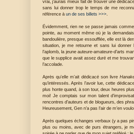
vrai, j’aurais mieux fait de trouver une dédicace
sans lui donner trop le temps de me reconnaî
référence à
un de ses billets >>>
.
Évidemment, rien ne se passe jamais comme 
pointe, au moment même où je la demandais 
bandoulière, presque essoufflée, elle est là der
situation, je me retourne et sans lui donner
l’aplomb, la jeune auteure-amateure-d’arts mart
que le supplice avait assez duré et me trouvan
l’accolade.
Après qu'elle m'ait dédicacé son livre
Hanak
qu’intéressés. Après l’avoir lue, cette dédicac
plus honte quand, à son tour, deux heures plus 
moi! Je comptais sur mon talent d’improvisat
rencontres d’auteurs et de blogueurs, des phr
Heureusement, Gen n’a pas l’air de m’en vouloir
Après quelques échanges verbaux (y a pas pir
plus ou moins, avec de purs étrangers, j
soirée à ne parler que de mon sujet préféré : l