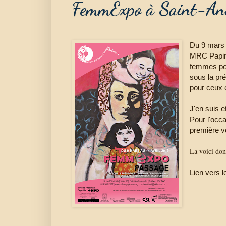
FemmExpo à Saint-An
Du 9 mars a
MRC Papi
femmes pou
sous la pr
pour ceux e
J'en suis e
Pour l'occa
première v
La voici don
Lien vers 