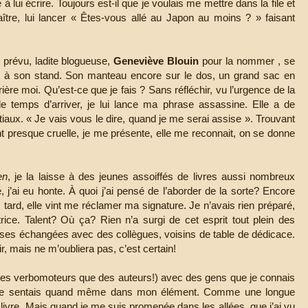
 à lui écrire. Toujours est-il que je voulais me mettre dans la file et
tre, lui lancer « Êtes-vous allé au Japon au moins ? » faisant
prévu, ladite blogueuse,
Geneviève Blouin
pour la nommer , se
à son stand. Son manteau encore sur le dos, un grand sac en
rière moi. Qu’est-ce que je fais ? Sans réfléchir, vu l’urgence de la
 le temps d’arriver, je lui lance ma phrase assassine. Elle a de
iaux. « Je vais vous le dire, quand je me serai assise ». Trouvant
t presque cruelle, je me présente, elle me reconnait, on se donne
en
, je la laisse à des jeunes assoiffés de livres aussi nombreux
e, j’ai eu honte. À quoi j’ai pensé de l’aborder de la sorte? Encore
tard, elle vint me réclamer ma signature. Je n’avais rien préparé,
rice. Talent? Où ça? Rien n’a surgi de cet esprit tout plein des
ases échangées avec des collègues, voisins de table de dédicace.
, mais ne m’oubliera pas, c’est certain!
es verbomoteurs que des auteurs!) avec des gens que je connais
e me sentais quand même dans mon élément. Comme une longue
e livre. Mais quand je me suis promenée dans les allées, que j’ai vu