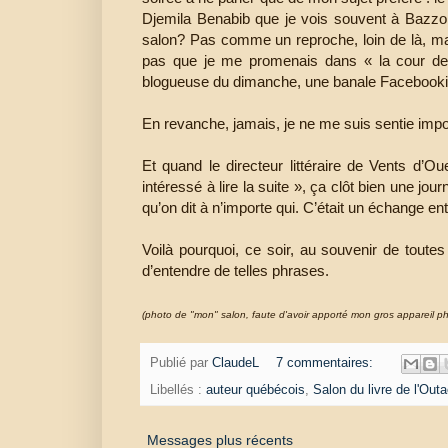
Djemila Benabib que je vois souvent à Bazzo.
salon? Pas comme un reproche, loin de là, ma
pas que je me promenais dans « la cour des
blogueuse du dimanche, une banale Facebookie
En revanche, jamais, je ne me suis sentie imp
Et quand le directeur littéraire de Vents d’O
intéressé à lire la suite », ça clôt bien une j
qu’on dit à n’importe qui. C’était un échange ent
Voilà pourquoi, ce soir, au souvenir de tout
d’entendre de telles phrases.
(photo de "mon" salon, faute d'avoir apporté mon gros appareil pho
Publié par
ClaudeL
7 commentaires:
Libellés :
auteur québécois
,
Salon du livre de l'Out
Messages plus récents