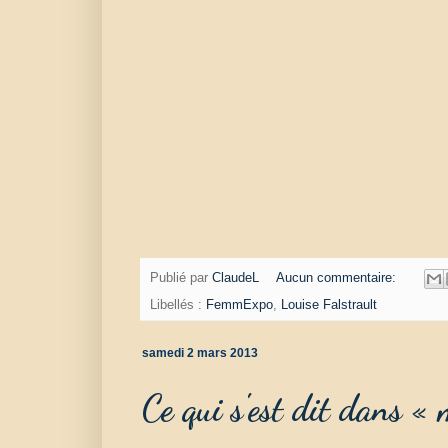
Publié par
ClaudeL
Aucun commentaire:
Libellés :
FemmExpo
,
Louise Falstrault
samedi 2 mars 2013
Ce qui s'est dit dans «