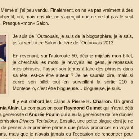
 Même si j’ai peu vendu. Finalement, on ne va pas vraiment à des
ectif, oui, mais ensuite, on s’aperçoit que ce ne fut pas le seul
de. Presque «mon» Salon.
Je suis de l’Outaouais, je suis de la blogosphère, je le sais,
je l’ai senti à ce Salon du livre de l'Outaouais 2013.
En revenant, sur l’autoroute 50, déjà je mijotais mon billet,
je cherchais les mots, je revoyais les gens, je repassais
mes phrases. Passer son temps à faire des phrases dans
sa tête, est-ce être auteur ? Je ne saurais dire, mais si
écrire son billet tout en surveillant la sortie 210 à
Montebello, c’est être blogueuse… blogueuse, je suis.
Il y eut d’abord les câlins à
Pierre H. Charron
. Un grand
nia Alain
. La compassion pour
Raymond Ouimet
qui n’avait déjà
a générosité d'
Andrée Poulin
qui a eu la générosité de me donner
l'émission
Divines Tentations
. Ensuite, une petite blague dont je ne
eu de penser à la première phrase que j’allais prononcer en voyant
ns, mais que je n’avais jamais eu l’occasion de rencontrer pour