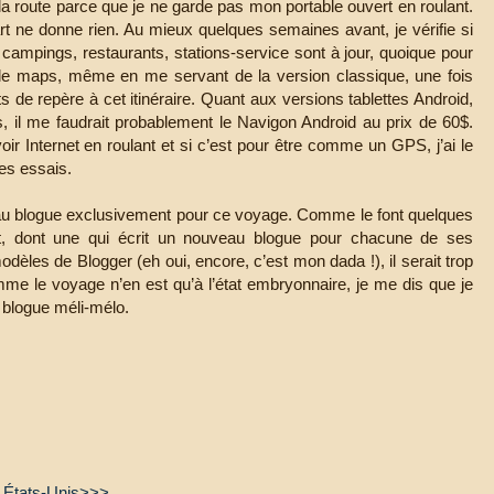
r la route parce que je ne garde pas mon portable ouvert en roulant.
rt ne donne rien. Au mieux quelques semaines avant, je vérifie si
es campings, restaurants, stations-service sont à jour, quoique pour
oogle maps, même en me servant de la version classique, une fois
oints de repère à cet itinéraire. Quant aux versions tablettes Android,
s, il me faudrait probablement le Navigon Android au prix de 60$.
oir Internet en roulant et si c’est pour être comme un GPS, j’ai le
mes essais.
au blogue exclusivement pour ce voyage. Comme le font quelques
nt, dont une qui écrit un nouveau blogue pour chacune de ses
modèles de Blogger (eh oui, encore, c’est mon dada !), il serait trop
omme le voyage n’en est qu’à l’état embryonnaire, je me dis que je
 blogue méli-mélo.
t États-Unis>>>