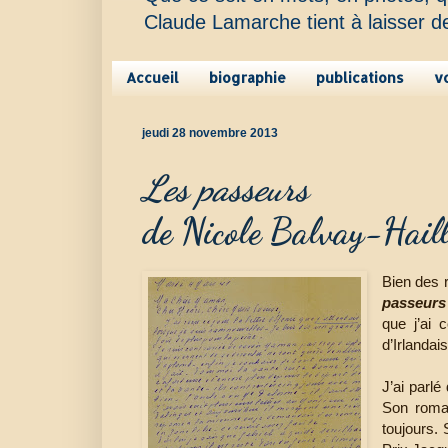
Claude Lamarche tient à laisser d
Accueil
biographie
publications
v
jeudi 28 novembre 2013
Les passeurs
de Nicole Balvay-Haill
Bien des ra
passeurs
que j’ai c
d’Irlandai
J’ai parl
Son rom
toujours. 