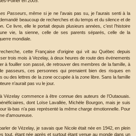
ues-Poirier en 2009.
Les Passeurs
, même si je ne l’avais pas su, je l’aurais senti à la
a demandé beaucoup de recherches et du temps et du silence et de
ion. Ce livre, elle le portait depuis plusieurs années, c’est l’histoire
une vie, la sienne, celle de ses parents séparés, celle de la
uerre mondiale.
echerche, cette Française d’origine qui vit au Québec depuis
passer trois mois à Vezelay, à deux heures de route des événements
nuer à fouiller son passé, de retrouver des membres de la famille, à
e passeurs, ces personnes qui prenaient bien des risques en
u des lettres de la zone occupée à la zone libre. Sans la famille
uteure n’aurait pas vu le jour.
, à Vézelay commence à être connue des auteurs de l’Outaouais.
bénéficiaires, dont Loïse Lavallée, Michèle Bourgon, mais je suis
éjour là-bas n’a pas représenté la même charge émotionnelle. Pour
même d’amoureuse.
parler de Vézelay, je savais que Nicole était née en 1942, en plein
rès tout, étant née après et surtout étant venue au monde dans un