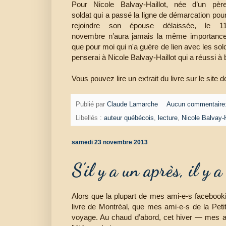
Pour Nicole Balvay-Haillot, née d’un pèr
soldat qui a passé la ligne de démarcation pou
rejoindre son épouse délaissée, le 1
novembre n’aura jamais la même importanc
que pour moi qui n'a guère de lien avec les sol
penserai à Nicole Balvay-Haillot qui a réussi à
Vous pouvez lire un extrait du livre sur le site 
Publié par
Claude Lamarche
Aucun commentaire
Libellés :
auteur québécois
,
lecture
,
Nicole Balvay-H
samedi 23 novembre 2013
S'il y a un après, il y 
Alors que la plupart de mes ami-e-s facebook
livre de Montréal, que mes ami-e-s de la Petit
voyage. Au chaud d’abord, cet hiver — mes art