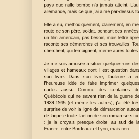
pays que nulle bombe n’a jamais atteint. L’
allemande, mais ce que j’ai aimé par-dessus tou
Elle a su, méthodiquement, clairement, en me
route de son père, soldat, pendant ces année
un film américain, pas besoin, mais lettre après
raconte ses démarches et ses trouvailles. Tou
cherchent, qui témoignent, même après toute
Je me suis amusée à situer quelques-uns de
villages et hameaux dont il est question dan
son livre. Dans son livre, l’auteure a e
l’heureuse idée de faire imprimer quelque
cartes aussi. Comme des centaines d
Québécois qui ne savent rien de la guerre d
1939-1945 (et même les autres), j’ai été trè
surprise de voir la ligne de démarcation autou
de laquelle toute l’action de son roman se situ
: je la croyais presque droite, au sud de l
France, entre Bordeaux et Lyon, mais non…