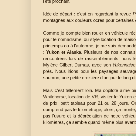
l'été prochain.
Idée de départ : c’est en regardant la revue
P
montagnes aux couleurs ocres pour certaines et
Comme je compte bien rouler en véhicule récré
pour le nomadisme, du style location de mais
printemps ou à l’automne, je me suis demandé
:
Yukon et Alaska
. Plusieurs de nos connais
rencontrées lors de rassemblements, nous l
Mylène Gilbert Dumas, avec son
Yukonnaise
près. Nous irions pour les paysages sauvage
saumon, une petite croisière d'un jour le long des
Mais c'est tellement loin. Ma copilote aime b
Whitehorse, location de VR, visiter le Yukon 
de prix, petit tableau pour 21 ou 28 jours. O
comprend pas le kilométrage, alors, ça monte
pas l’usure et la dépréciation de notre véhic
kilomètres, ça semble quand même plus avantage