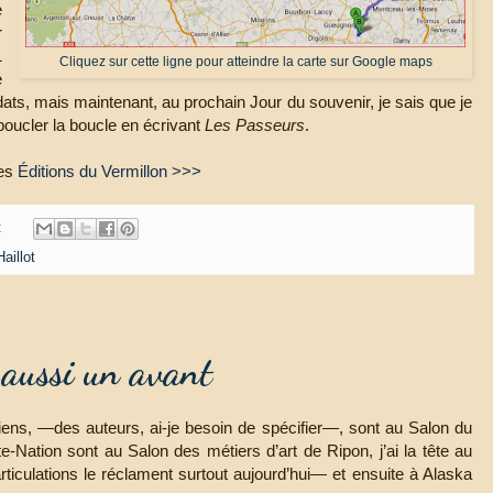
e
r
1
Cliquez sur cette ligne pour atteindre la carte sur Google maps
e
dats, mais maintenant, au prochain Jour du souvenir, je sais que je
 boucler la boucle en écrivant
Les Passeurs
.
des
Éditions du Vermillon >>>
:
aillot
a aussi un avant
iens, —des auteurs, ai-je besoin de spécifier—, sont au Salon du
e-Nation sont au Salon des métiers d’art de Ripon, j’ai la tête au
iculations le réclament surtout aujourd’hui— et ensuite à Alaska