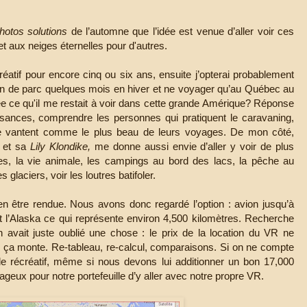
hotos solutions
de l’automne que l’idée est venue d’aller voir ces
 aux neiges éternelles pour d'autres.
atif pour encore cinq ou six ans, ensuite j’opterai probablement
on de parc quelques mois en hiver et ne voyager qu’au Québec au
e ce qu'il me restait à voir dans cette grande Amérique? Réponse
sances, comprendre les personnes qui pratiquent le caravaning,
e vantent comme le plus beau de leurs voyages. De mon côté,
et sa
Lily Klondike,
me donne aussi envie d’aller y voir de plus
s, la vie animale, les campings au bord des lacs, la pêche au
 glaciers, voir les loutres batifoler.
ien être rendue. Nous avons donc regardé l’option : avion jusqu’à
et l’Alaska ce qui représente environ 4,500 kilomètres. Recherche
n avait juste oublié une chose : le prix de la location du VR ne
, ça monte. Re-tableau, re-calcul, comparaisons. Si on ne compte
ule récréatif, même si nous devons lui additionner un bon 17,000
ux pour notre portefeuille d’y aller avec notre propre VR.