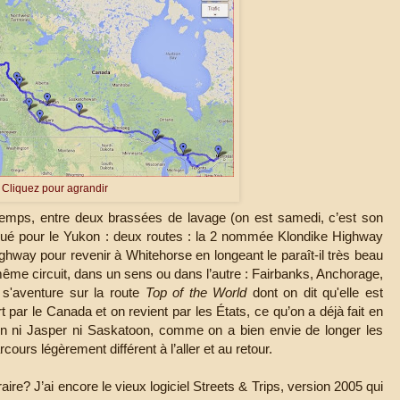
Cliquez pour agrandir
emps, entre deux brassées de lavage (on est samedi, c’est son
liqué pour le Yukon : deux routes : la 2 nommée Klondike Highway
ghway pour revenir à Whitehorse en longeant le paraît-il très beau
 même circuit, dans un sens ou dans l’autre : Fairbanks, Anchorage,
 s'aventure sur la route
Top of the World
dont on dit qu'elle est
art par le Canada et on revient par les États, ce qu’on a déjà fait en
ni Jasper ni Saskatoon, comme on a bien envie de longer les
cours légèrement différent à l’aller et au retour.
aire? J’ai encore le vieux logiciel Streets & Trips, version 2005 qui