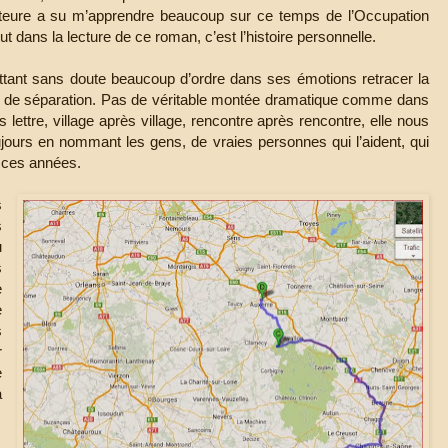
auteure a su m’apprendre beaucoup sur ce temps de l’Occupation
t dans la lecture de ce roman, c’est l’histoire personnelle.
ttant sans doute beaucoup d’ordre dans ses émotions retracer la
s de séparation. Pas de véritable montée dramatique comme dans
 lettre, village après village, rencontre après rencontre, elle nous
jours en nommant les gens, de vraies personnes qui l’aident, qui
s ces années.
s
s
u
s
e
e
s
r
e
a