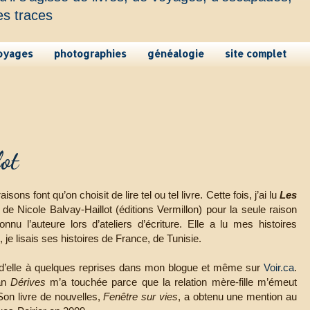
es traces
oyages
photographies
généalogie
site complet
ot
isons font qu’on choisit de lire tel ou tel livre. Cette fois, j’ai lu
Les
de Nicole Balvay-Haillot (éditions Vermillon) pour la seule raison
onnu l’auteure lors d’ateliers d’écriture. Elle a lu mes histoires
s, je lisais ses histoires de France, de Tunisie.
é d’elle à quelques reprises dans mon blogue et même sur
Voir.ca
.
an
Dérives
m’a touchée parce que la relation mère-fille m’émeut
Son livre de nouvelles,
Fenêtre sur vies
, a obtenu une mention au