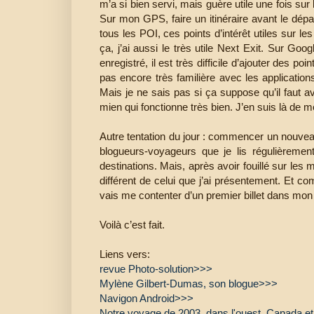
m’a si bien servi, mais guère utile une fois su
Sur mon GPS, faire un itinéraire avant le dépa
tous les POI, ces points d’intérêt utiles sur l
ça, j’ai aussi le très utile Next Exit. Sur G
enregistré, il est très difficile d’ajouter des p
pas encore très familière avec les application
Mais je ne sais pas si ça suppose qu’il faut av
mien qui fonctionne très bien. J’en suis là de 
Autre tentation du jour : commencer un nouve
blogueurs-voyageurs que je lis régulièreme
destinations. Mais, après avoir fouillé sur les 
différent de celui que j’ai présentement. Et c
vais me contenter d’un premier billet dans mon
Voilà c’est fait.
Liens vers:
revue Photo-solution>>>
Mylène Gilbert-Dumas, son blogue>>>
Navigon Android>>>
Notre voyage de 2003, dans l'ouest, Canada e