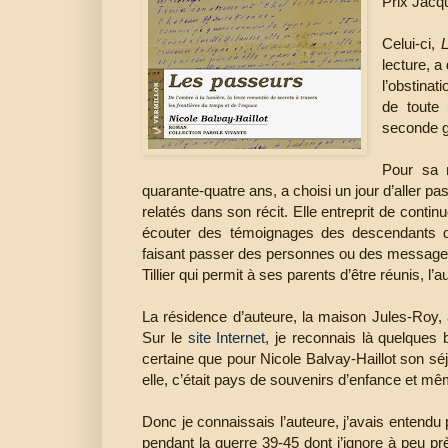
Prix Jacq
Celui-ci,
lecture, 
l’obstinat
de toute 
seconde g
Pour sa r
quarante-quatre ans, a choisi un jour d’aller 
relatés dans son récit. Elle entreprit de conti
écouter des témoignages des descendants d
faisant passer des personnes ou des messages o
Tillier qui permit à ses parents d’être réunis, l’a
La résidence d’auteure, la maison Jules-Roy
Sur le
site Internet
, je reconnais là quelques 
certaine que pour Nicole Balvay-Haillot son s
elle, c’était pays de souvenirs d’enfance et 
Donc je connaissais l’auteure, j’avais entendu 
pendant la guerre 39-45 dont j’ignore à peu p