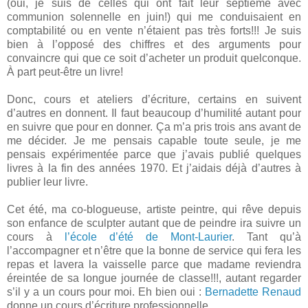
(oui, je suis de celles qui ont fait leur septième avec
communion solennelle en juin!) qui me conduisaient en
comptabilité ou en vente n’étaient pas très forts!!! Je suis
bien à l’opposé des chiffres et des arguments pour
convaincre qui que ce soit d’acheter un produit quelconque.
À part peut-être un livre!
Donc, cours et ateliers d’écriture, certains en suivent
d’autres en donnent. Il faut beaucoup d’humilité autant pour
en suivre que pour en donner. Ça m’a pris trois ans avant de
me décider. Je me pensais capable toute seule, je me
pensais expérimentée parce que j’avais publié quelques
livres à la fin des années 1970. Et j’aidais déjà d’autres à
publier leur livre.
Cet été, ma co-blogueuse, artiste peintre, qui rêve depuis
son enfance de sculpter autant que de peindre ira suivre un
cours à
l’école d’été de Mont-Laurier
. Tant qu’à
l’accompagner et n’être que la bonne de service qui fera les
repas et lavera la vaisselle parce que madame reviendra
éreintée de sa longue journée de classe!!!, autant regarder
s’il y a un cours pour moi. Eh bien oui :
Bernadette Renaud
donne un cours d’écriture professionnelle.