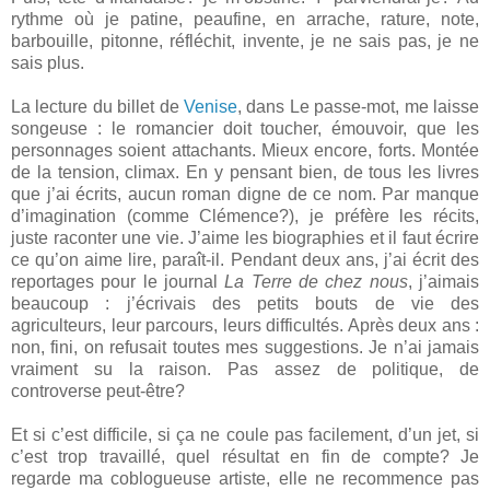
rythme où je patine, peaufine, en arrache, rature, note,
barbouille, pitonne, réfléchit, invente, je ne sais pas, je ne
sais plus.
La lecture du billet de
Venise
, dans Le passe-mot, me laisse
songeuse : le romancier doit toucher, émouvoir, que les
personnages soient attachants. Mieux encore, forts. Montée
de la tension, climax. En y pensant bien, de tous les livres
que j’ai écrits, aucun roman digne de ce nom. Par manque
d’imagination (comme Clémence?), je préfère les récits,
juste raconter une vie. J’aime les biographies et il faut écrire
ce qu’on aime lire, paraît-il. Pendant deux ans, j’ai écrit des
reportages pour le journal
La Terre de chez nous
, j’aimais
beaucoup : j’écrivais des petits bouts de vie des
agriculteurs, leur parcours, leurs difficultés. Après deux ans :
non, fini, on refusait toutes mes suggestions. Je n’ai jamais
vraiment su la raison. Pas assez de politique, de
controverse peut-être?
Et si c’est difficile, si ça ne coule pas facilement, d’un jet, si
c’est trop travaillé, quel résultat en fin de compte? Je
regarde ma coblogueuse artiste, elle ne recommence pas