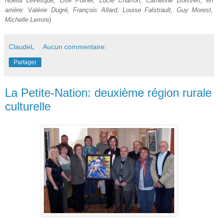
Noëlla Lévesque, Lise Poirier, Lucie Charron, Catherine Boisvert; en
arrière: Valérie Dugré, François Allard, Louise Falstrault, Guy Morest,
Michelle Lemire)
ClaudeL
Aucun commentaire:
Partager
La Petite-Nation: deuxième région rurale
culturelle