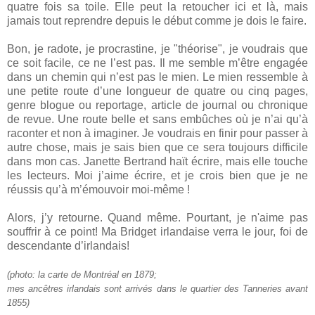
quatre fois sa toile. Elle peut la retoucher ici et là, mais
jamais tout reprendre depuis le début comme je dois le faire.
Bon, je radote, je procrastine, je "théorise", je voudrais que
ce soit facile, ce ne l’est pas. Il me semble m’être engagée
dans un chemin qui n’est pas le mien. Le mien ressemble à
une petite route d’une longueur de quatre ou cinq pages,
genre blogue ou reportage, article de journal ou chronique
de revue. Une route belle et sans embûches où je n’ai qu’à
raconter et non à imaginer. Je voudrais en finir pour passer à
autre chose, mais je sais bien que ce sera toujours difficile
dans mon cas. Janette Bertrand haït écrire, mais elle touche
les lecteurs. Moi j’aime écrire, et je crois bien que je ne
réussis qu’à m’émouvoir moi-même !
Alors, j’y retourne. Quand même. Pourtant, je n'aime pas
souffrir à ce point! Ma Bridget irlandaise verra le jour, foi de
descendante d’irlandais!
(photo: la carte de Montréal en 1879;
mes ancêtres irlandais sont arrivés dans le quartier des Tanneries avant
1855)