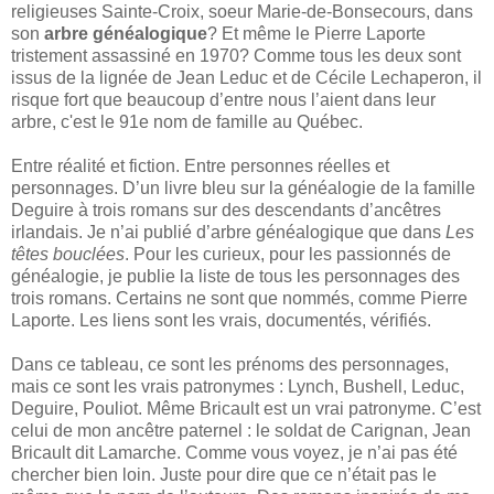
religieuses Sainte-Croix, soeur Marie-de-Bonsecours, dans
son
arbre généalogique
? Et même le Pierre Laporte
tristement assassiné en 1970? Comme tous les deux sont
issus de la lignée de Jean Leduc et de Cécile Lechaperon, il
risque fort que beaucoup d’entre nous l’aient dans leur
arbre, c'est le 91e nom de famille au Québec.
Entre réalité et fiction. Entre personnes réelles et
personnages. D’un livre bleu sur la généalogie de la famille
Deguire à trois romans sur des descendants d’ancêtres
irlandais. Je n’ai publié d’arbre généalogique que dans
Les
têtes bouclées
. Pour les curieux, pour les passionnés de
généalogie, je publie la liste de tous les personnages des
trois romans. Certains ne sont que nommés, comme Pierre
Laporte. Les liens sont les vrais, documentés, vérifiés.
Dans ce tableau, ce sont les prénoms des personnages,
mais ce sont les vrais patronymes : Lynch, Bushell, Leduc,
Deguire, Pouliot. Même Bricault est un vrai patronyme. C’est
celui de mon ancêtre paternel : le soldat de Carignan, Jean
Bricault dit Lamarche. Comme vous voyez, je n’ai pas été
chercher bien loin. Juste pour dire que ce n’était pas le