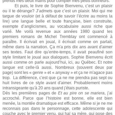
prends mes deux mains pour compter mes petits bonheurs.
Et puis, le livre de Sophie Bienvenu, c’est un plaisir
ou il te dérange? J’admets que c’est un plaisir. Moi qui me
targue de vouloir (et à défaut de savoir l’écrire au moins la
lire) une langue belle et toute française, bien construite,
exempte d’anglicismes, au vocabulaire aussi riche que
varié. Me voilà revenue aux années 1980 quand les
premiers romans de Michel Tremblay ont commencé à
paraître. Il écrivait en joual, il écrivait comme on parlait,
même dans la narration. Ça m'a pris dix ans avant d'aimer
ses textes. Faut dire qu'entre-temps, il avait peaufiné son
style limitant le joual aux dialogues. Sophie Bienvenu écrit
aussi comme on parle
aujourd’hui, ici, au Québec. Et notre
langue est celle-là aussi.
Nombreux (souvent deux par
page) sont les
« genre » et « anyway » et ça ne m'agace pas
trop.
La différence, c'est que ça ne me prendra pas sept ou
huit livres de ce style avant d'aimer. Probablement moins
intransigeante qu'à 20 ans quand j'étais puriste.
Dès les premières pages de
Et au pire on se mariera
, j'ai
accroché. Parce que l’histoire est bonne, elle est bien
menée, la montée dramatique est efficace. Même si je ne me
reconnais pas dans le personnage, cette adolescente qui
couche avec le premier venu, qui haï sa mère, qui pose des