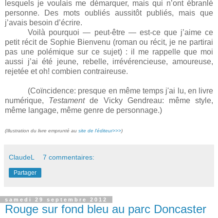
lesquels je voulais me démarquer, mais qui n’ont ébranlé
personne. Des mots oubliés aussitôt publiés, mais que
j’avais besoin d’écrire.
Voilà pourquoi — peut-être — est-ce que j’aime ce
petit récit de Sophie Bienvenu (roman ou récit, je ne partirai
pas une polémique sur ce sujet) : il me rappelle que moi
aussi j’ai été jeune, rebelle, irrévérencieuse, amoureuse,
rejetée et oh! combien contraireuse.
(Coïncidence: presque en même temps j'ai lu, en livre
numérique,
Testament
de Vicky Gendreau: même style,
même langage, même genre de personnage.)
(Illustration du livre emprunté au
site de l'éditeur>>>
)
ClaudeL
7 commentaires:
Partager
samedi 29 septembre 2012
Rouge sur fond bleu au parc Doncaster