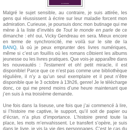
Malgré le sujet sensible, au contraire, je suis attirée, les
gens qui réussissent à écrire sur leur maladie forcent mon
admiration. Curieuse, je poursuis donc mon butinage qui me
mène à la liste d’invités de
Tout le monde en parle
de ce
dimanche : eh! oui, Vicky Gendreau en sera. Mieux encore
en terme de synchronicité, me voilà sur le site de la
BANQ
, là où je peux emprunter des livres numériques,
même si c’est un fouillis où les romans côtoient les albums
jeunesse ou les livres pratiques. Que vois-je apparaître dans
les nouveautés :
Testament
et oh! petit miracle, il est
disponible! Parce que ce n’est pas comme une bibliothèque
régulière, il n’y a qu’un seul exemplaire et il peut n’être
disponible que le 3 octobre à 13h26, genre! Je le télécharge
donc, ce qui me prend moins d’une heure maintenant que
j’en suis à ma troisième demande.
Une fois dans la liseuse, une fois que j’ai commencé à lire,
si l’histoire me captive, le support, qu’il soit de papier ou
d’écran, n’a plus d’importance. L’histoire prend toute la
place, les mots m’envahissent. Le transfert s’opère, je suis
dans le livre, je vis la vie des personnages. C’est le cas du