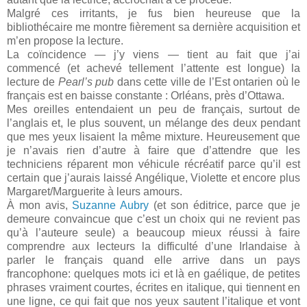
Malgré ces irritants, je fus bien heureuse que la
bibliothécaire me montre fièrement sa dernière acquisition et
m’en propose la lecture.
La coïncidence — j’y viens — tient au fait que j’ai
commencé (et achevé tellement l’attente est longue) la
lecture de
Pearl’s pub
dans cette ville de l’Est ontarien où le
français est en baisse constante : Orléans, près d’Ottawa.
Mes oreilles entendaient un peu de français, surtout de
l’anglais et, le plus souvent, un mélange des deux pendant
que mes yeux lisaient la même mixture. Heureusement que
je n’avais rien d’autre à faire que d’attendre que les
techniciens réparent mon véhicule récréatif parce qu’il est
certain que j’aurais laissé Angélique, Violette et encore plus
Margaret/Marguerite à leurs amours.
À mon avis,
Suzanne Aubry
(et son éditrice, parce que je
demeure convaincue que c’est un choix qui ne revient pas
qu’à l’auteure seule) a beaucoup mieux réussi à faire
comprendre aux lecteurs la difficulté d’une Irlandaise à
parler le français quand elle arrive dans un pays
francophone: quelques mots ici et là en gaélique, de petites
phrases vraiment courtes, écrites en italique, qui tiennent en
une ligne, ce qui fait que nos yeux sautent l’italique et vont