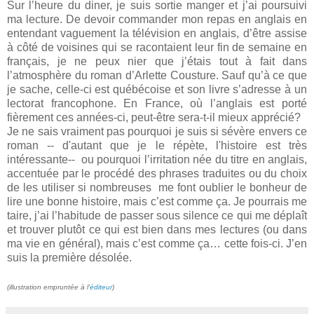
Sur l’heure du diner, je suis sortie manger et j’ai poursuivi
ma lecture. De devoir commander mon repas en anglais en
entendant vaguement la télévision en anglais, d’être assise
à côté de voisines qui se racontaient leur fin de semaine en
français, je ne peux nier que j’étais tout à fait dans
l’atmosphère du roman d’Arlette Cousture. Sauf qu’à ce que
je sache, celle-ci est québécoise et son livre s’adresse à un
lectorat francophone. En France, où l’anglais est porté
fièrement ces années-ci, peut-être sera-t-il mieux apprécié?
Je ne sais vraiment pas pourquoi je suis si sévère envers ce
roman -- d'autant que je le répète, l'histoire est très
intéressante-- ou pourquoi l’irritation née du titre en anglais,
accentuée par le procédé des phrases traduites ou du choix
de les utiliser si nombreuses me font oublier le bonheur de
lire une bonne histoire, mais c’est comme ça. Je pourrais me
taire, j’ai l’habitude de passer sous silence ce qui me déplaît
et trouver plutôt ce qui est bien dans mes lectures (ou dans
ma vie en général), mais c’est comme ça… cette fois-ci. J’en
suis la première désolée.
(illustration empruntée à l'
éditeur
)