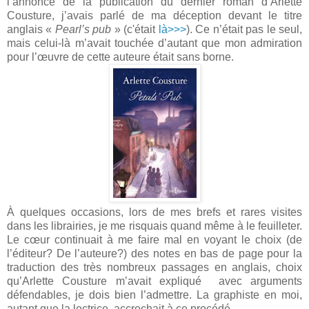
l’annonce de la publication du dernier roman d’Arlette
Cousture, j’avais parlé de ma déception devant le titre
anglais «
Pearl’s pub
» (c'était
là>>>
). Ce n’était pas le seul,
mais celui-là m’avait touchée d’autant que mon admiration
pour l’œuvre de cette auteure était sans borne.
À quelques occasions, lors de mes brefs et rares visites
dans les librairies, je me risquais quand même à le feuilleter.
Le cœur continuait à me faire mal en voyant le choix (de
l’éditeur? De l’auteure?) des notes en bas de page pour la
traduction des très nombreux passages en anglais, choix
qu’Arlette Cousture m’avait expliqué avec arguments
défendables, je dois bien l’admettre. La graphiste en moi,
autant que la lectrice, accrochait à ce procédé.