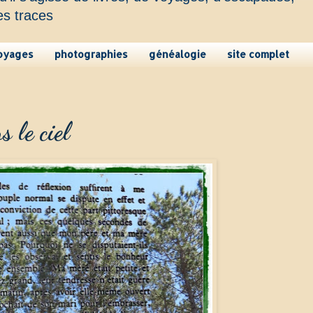
es traces
oyages
photographies
généalogie
site complet
s le ciel