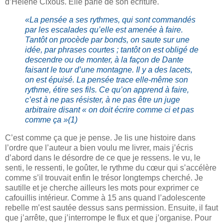
d’Hélène Cixous. Elle parle de son écriture.
«La pensée a ses rythmes, qui sont commandés
par les escalades qu’elle est amenée à faire.
Tantôt on procède par bonds, on saute sur une
idée, par phrases courtes ; tantôt on est obligé de
descendre ou de monter, à la façon de Dante
faisant le tour d’une montagne. Il y a des lacets,
on est épuisé. La pensée trace elle-même son
rythme, étire ses fils. Ce qu’on apprend à faire,
c’est à ne pas résister, à ne pas être un juge
arbitraire disant « on doit écrire comme ci et pas
comme ça »(1)
C’est comme ça que je pense. Je lis une histoire dans
l’ordre que l’auteur a bien voulu me livrer, mais j’écris
d’abord dans le désordre de ce que je ressens. le vu, le
senti, le ressenti, le goûter, le rythme du cœur qui s’accélère
comme s’il trouvait enfin le trésor longtemps cherché. Je
sautille et je cherche ailleurs les mots pour exprimer ce
cafouillis intérieur. Comme à 15 ans quand l’adolescente
rebelle m’est sautée dessus sans permission. Ensuite, il faut
que j’arrête, que j’interrompe le flux et que j’organise. Pour