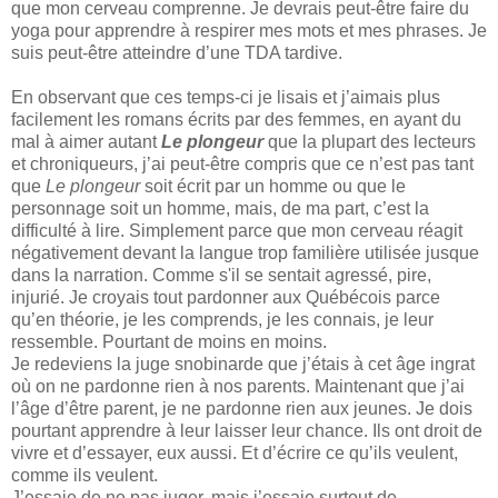
que mon cerveau comprenne. Je devrais peut-être faire du
yoga pour apprendre à respirer mes mots et mes phrases. Je
suis peut-être atteindre d’une TDA tardive.
En observant que ces temps-ci je lisais et j’aimais plus
facilement les romans écrits par des femmes, en ayant du
mal à aimer autant
Le plongeur
que la plupart des lecteurs
et chroniqueurs, j’ai peut-être compris que ce n’est pas tant
que
Le plongeur
soit écrit par un homme ou que le
personnage soit un homme, mais, de ma part, c’est la
difficulté à lire. Simplement parce que mon cerveau réagit
négativement devant la langue trop familière utilisée jusque
dans la narration. Comme s'il se sentait agressé, pire,
injurié. Je croyais tout pardonner aux Québécois parce
qu’en théorie, je les comprends, je les connais, je leur
ressemble. Pourtant de moins en moins.
Je redeviens la juge snobinarde que j’étais à cet âge ingrat
où on ne pardonne rien à nos parents. Maintenant que j’ai
l’âge d’être parent, je ne pardonne rien aux jeunes. Je dois
pourtant apprendre à leur laisser leur chance. Ils ont droit de
vivre et d’essayer, eux aussi. Et d’écrire ce qu’ils veulent,
comme ils veulent.
J’essaie de ne pas juger, mais j’essaie surtout de