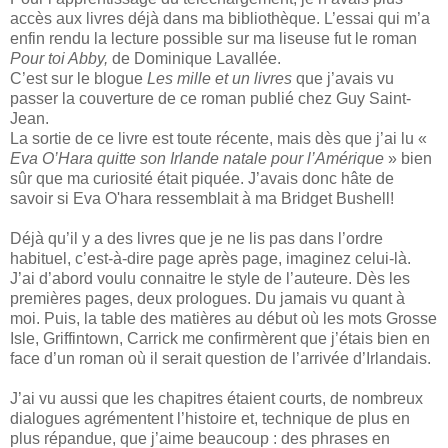
accès aux livres déjà dans ma bibliothèque. L’essai qui m’a
enfin rendu la lecture possible sur ma liseuse fut le roman
Pour toi Abby,
de Dominique Lavallée.
C’est sur le blogue
Les mille et un livres
que j’avais vu
passer la couverture de ce roman publié chez Guy Saint-
Jean.
La sortie de ce livre est toute récente, mais dès que j’ai lu «
Eva O’Hara quitte son Irlande natale pour l’Amérique
» bien
sûr que ma curiosité était piquée. J’avais donc hâte de
savoir si Eva O'hara ressemblait à ma Bridget Bushell!
Déjà qu’il y a des livres que je ne lis pas dans l’ordre
habituel, c’est-à-dire page après page, imaginez celui-là.
J’ai d’abord voulu connaitre le style de l’auteure. Dès les
premières pages, deux prologues. Du jamais vu quant à
moi. Puis, la table des matières au début où les mots Grosse
Isle, Griffintown, Carrick me confirmèrent que j’étais bien en
face d’un roman où il serait question de l’arrivée d’Irlandais.
J’ai vu aussi que les chapitres étaient courts, de nombreux
dialogues agrémentent l’histoire et, technique de plus en
plus répandue, que j’aime beaucoup : des phrases en