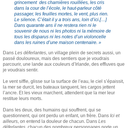
grincement des charnières rouillées, les cris
dans la cour de l’école, le haut-parleur côté
passager, les feuilles mortes, le vent, plus rien.
Le silence. C’était il y a trois ans, loin d’ici.
[…]
Dans quarante ans il ne restera rien ni le
souvenir de nous ni les photos ni la mémoire de
tous les disparus ni les notes d’un violoncelle
dans les ruines d’une maison centenaire. »
Dans
Les déferlantes
, un village plein de secrets aussi, un
passé douloureux, mais des sentiers que je voudrais
parcourir, une lande aux couleurs d’Irlande, des effluves que
je voudrais sentir.
Le vent siffle, glisse sur la surface de l’eau, le ciel s’épaissit,
la mer se durcit, les bateaux tanguent, les cargos jettent
l’ancre. Et les vieux marchent, attendent que la mer leur
restitue leurs morts.
Dans les deux, des humains qui souffrent, qui se
questionnent, qui ont perdu un enfant, un frère. Dans
Ici et
ailleurs
, on entend la douleur de chacun. Dans
Les
déferlantes
, chacun des nombreux personnages porte un