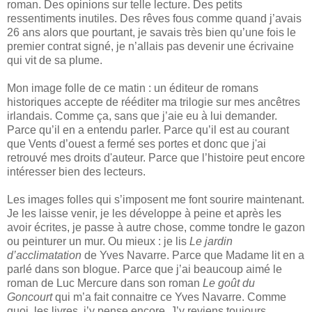
roman. Des opinions sur telle lecture. Des petits
ressentiments inutiles. Des rêves fous comme quand j’avais
26 ans alors que pourtant, je savais très bien qu’une fois le
premier contrat signé, je n’allais pas devenir une écrivaine
qui vit de sa plume.
Mon image folle de ce matin : un éditeur de romans
historiques accepte de rééditer ma trilogie sur mes ancêtres
irlandais. Comme ça, sans que j’aie eu à lui demander.
Parce qu’il en a entendu parler. Parce qu’il est au courant
que Vents d’ouest a fermé ses portes et donc que j'ai
retrouvé mes droits d'auteur. Parce que l’histoire peut encore
intéresser bien des lecteurs.
Les images folles qui s’imposent me font sourire maintenant.
Je les laisse venir, je les développe à peine et après les
avoir écrites, je passe à autre chose, comme tondre le gazon
ou peinturer un mur. Ou mieux : je lis
Le jardin
d’acclimatation
de Yves Navarre. Parce que Madame lit en a
parlé dans son blogue. Parce que j’ai beaucoup aimé le
roman de Luc Mercure dans son roman
Le goût du
Goncourt
qui m’a fait connaitre ce Yves Navarre. Comme
quoi, les livres, j’y pense encore. J’y reviens toujours.