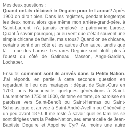
Mes deux questions :
Quand ont-ils délaissé le Deguire pour le Larose
? Après
1900 on dirait bien. Dans les registres, pendant longtemps
les deux noms, alors que même mon arrière-grand-père, à
Saint-Laurent, n’a jamais employé le patronyme Larose.
Quant à savoir pourquoi, j’ai eu vent que c’était souvent une
simple chicane de famille, mais tous? Quand on se chicane,
certains sont d’un côté et les autres d’un autre, tandis que
là…. que des Larose. Les rares Deguire sont plutôt plus à
l'ouest du côté de Gatineau, Masson, Ange-Gardien,
Lochaber.
Ensuite:
comment sont-ils arrivés dans la Petite-Nation
.
J’ai répondu en partie à cette seconde question en
regardant le lieu des mariages : départ de Saint-Ours en
1700, puis Boucherville, quelques générations à Saint-
Laurent entre 1750 et 1800, de terre en terre, de paroisse en
paroisse vers Saint-Benoît ou Saint-Hermas ou Saint-
Scholastique et arrivée à Saint-André-Avellin ou Chénéville
un peu avant 1870. Il me reste à savoir quelles familles se
sont dirigées vers la Petite-Nation, seulement celle de Jean-
Baptiste Deguire et Appoline Cyr? Au moins une autre