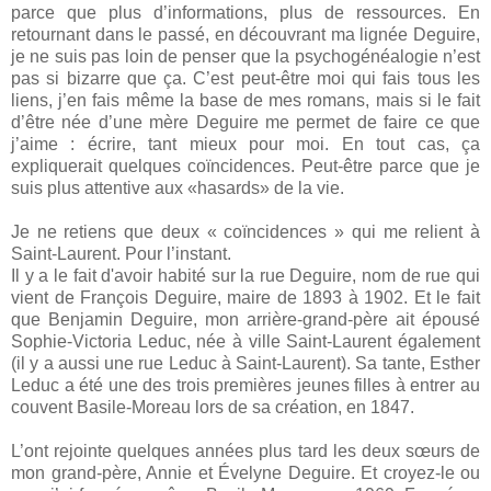
parce que plus d’informations, plus de ressources. En
retournant dans le passé, en découvrant ma lignée Deguire,
je ne suis pas loin de penser que la psychogénéalogie n’est
pas si bizarre que ça. C’est peut-être moi qui fais tous les
liens, j’en fais même la base de mes romans, mais si le fait
d’être née d’une mère Deguire me permet de faire ce que
j’aime : écrire, tant mieux pour moi. En tout cas, ça
expliquerait quelques coïncidences. Peut-être parce que je
suis plus attentive aux «hasards» de la vie.
Je ne retiens que deux « coïncidences » qui me relient à
Saint-Laurent. Pour l’instant.
Il y a le fait d'avoir habité sur la rue Deguire, nom de rue qui
vient de François Deguire, maire de 1893 à 1902. Et le fait
que Benjamin Deguire, mon arrière-grand-père ait épousé
Sophie-Victoria Leduc, née à ville Saint-Laurent également
(il y a aussi une rue Leduc à Saint-Laurent). Sa tante, Esther
Leduc a été une des trois premières jeunes filles à entrer au
couvent Basile-Moreau lors de sa création, en 1847.
L’ont rejointe quelques années plus tard les deux sœurs de
mon grand-père, Annie et Évelyne Deguire. Et croyez-le ou