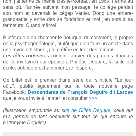
non, j’ai fermé ce même Basile-Moreau, en 1969. Fermé au
sens où, l’année suivant mon passage, le collège perdait
son nom et devenait le cégep Vanier. Donc une arrière-
grand-tante y entre dès sa fondation et moi j'en sors à sa
fermeture. Quand même!
Plutôt que d’en chercher le pourquoi du comment, le propre
de la psychogénéalogie, plutôt que d’en faire un article dans
une revue d’histoire , j’ai préféré en tirer des romans.
Les têtes rousses
racontent l’arrivée des parents irlandais
de Jenny Lynch qui épousera Philéas Deguire, la suite est
écrite, publiée prochainement, je l’espère.
Ce billet est le premier d'une série qui s'intitule "Le jour
où...", publié également sur la toute nouvelle page
Facebook:
Descendants de François Deguire dit Larose
que je vous invite à "aimer" et consulter
>>>
(Illustration empruntée au
site de Gilles Deguire
, celui qui
m'a permis de tant découvrir sur tout ce qui entoure le
patronyme Deguire)