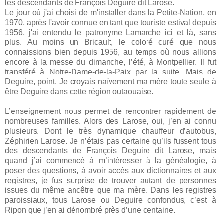
les descendants de François Deguire dit Larose.
Le jour où j'ai choisi de m'installer dans la Petite-Nation, en
1970, après l'avoir connue en tant que touriste estival depuis
1956, j'ai entendu le patronyme Lamarche ici et là, sans
plus. Au moins un Bricault, le coloré curé que nous
connaissions bien depuis 1956, au temps où nous allions
encore à la messe du dimanche, l’été, à Montpellier. Il fut
transféré à Notre-Dame-de-la-Paix par la suite. Mais de
Deguire, point. Je croyais naïvement ma mère toute seule à
être Deguire dans cette région outaouaise.
L’enseignement nous permet de rencontrer rapidement de
nombreuses familles. Alors des Larose, oui, j’en ai connu
plusieurs. Dont le très dynamique chauffeur d’autobus,
Zéphirien Larose. Je n’étais pas certaine qu’ils fussent tous
des descendants de François Deguire dit Larose, mais
quand j’ai commencé à m’intéresser à la généalogie, à
poser des questions, à avoir accès aux dictionnaires et aux
registres, je fus surprise de trouver autant de personnes
issues du même ancêtre que ma mère. Dans les registres
paroissiaux, tous Larose ou Deguire confondus, c’est à
Ripon que j’en ai dénombré près d’une centaine.