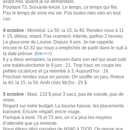
avant moi, quand je lui demandais.
Pourtant 73. Soixante-treize. Le temps, ce temps qui file.
Pas le temps de vivre ma vie. Pas toutes mes vies en tout
cas.
4 octobre
: Montréal. La 50, la 15, la 40. Rendez-vous à 11
h 15, détour, retard. Pas vraiment. Attente, parfois 2 heures.
Le glaucome de Louise. Depuis 4 ans. Je me rappelle
encore le 42-32 qui nous a empêchés de partir dans le sud à
la date prévue. (
lire>>>
)
Il y a deux semaines, la pression dans son œil qui avait subi
une trabéculectomie le 9 juin : 21. Trop haut, on coupe les
petites cicatrices et ça retombe à 3. Aujourd’hui : 16.
Prochain rendez-vous en janvier. On souffle un peu. Retour
la 40, la 15, la 50. Arrêt chez McDo : 25 $.
5 octobre
: Maxi. 133 $ pour 3 sacs, pas de viande, pas de
vinier.
Regard sur notre budget. La bourse baisse, les placements
baissent. Encore négatif, encre rouge.
Panique à bord. 76 et 73 ans, on n’a plus les moyens
d’attendre que ça remonte.
Nous étions déjà passées de 60/40 à 70/30. On pense aux