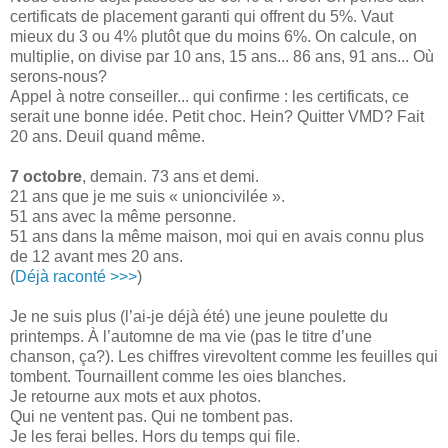
certificats de placement garanti qui offrent du 5%. Vaut
mieux du 3 ou 4% plutôt que du moins 6%. On calcule, on
multiplie, on divise par 10 ans, 15 ans... 86 ans, 91 ans... Où
serons-nous?
Appel à notre conseiller... qui confirme : les certificats, ce
serait une bonne idée. Petit choc. Hein? Quitter VMD? Fait
20 ans. Deuil quand même.
7 octobre
, demain. 73 ans et demi.
21 ans que je me suis « unioncivilée ».
51 ans avec la même personne.
51 ans dans la même maison, moi qui en avais connu plus
de 12 avant mes 20 ans.
(
Déjà raconté >>>
)
Je ne suis plus (l’ai-je déjà été) une jeune poulette du
printemps. À l’automne de ma vie (pas le titre d’une
chanson, ça?). Les chiffres virevoltent comme les feuilles qui
tombent. Tournaillent comme les oies blanches.
Je retourne aux mots et aux photos.
Qui ne ventent pas. Qui ne tombent pas.
Je les ferai belles. Hors du temps qui file.