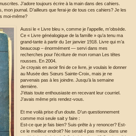
uscrites. J’adore toujours écrire à la main dans des cahiers.
, mon journal. D’ailleurs que ferai-je de tous ces cahiers? Je les
s pas moi-même?
Aussi le « Livre bleu », comme je l’appelle, m’obsède.
Ce « Livre généalogique de la famille » qu’a tenu ma
grand-tante à partir du 1er janvier 1918. Livre qui m’a
beaucoup – énormément — servi dans mes
recherches pour l’écriture de mon roman Les têtes
rousses. En 2004.
Je croyais en avoir fini de ce livre, je voulais le donner
au Musée des Sœurs Sainte-Croix, mais je ne
parvenais pas à les joindre. Jusqu’à la semaine
dernière.
J’étais toute enthousiaste en recevant leur courriel.
J’avais même pris rendez-vous.
Et me voilà prise d’un doute. D’un questionnement
comme moi seule sait y faire :
Est-ce que je fais bien? Suis-prête à y renoncer? Est-
ce le meilleur endroit? Ne serait-il pas mieux dans une