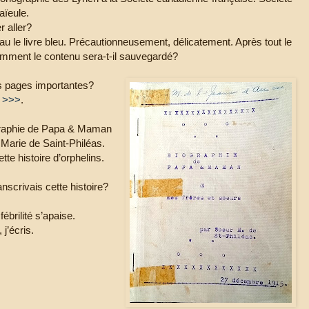
aïeule.
er aller?
u le livre bleu. Précautionneusement, délicatement. Après tout le
Comment le contenu sera-t-il sauvegardé?
es pages importantes?
e >>>
.
ographie de Papa & Maman
 Marie de Saint-Philéas.
tte histoire d’orphelins.
anscrivais cette histoire?
ébrilité s’apaise.
 j’écris.