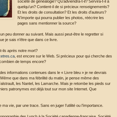
société de généalogie? Qu’adviendra-t-il? Servira-t-il à
quelqu’un? Contient-il de si précieux renseignements?
Et les droits de consultation? Et les droits d’auteurs?
N’importe qui pourra publier les photos, réécrire les
pages sans mentionner la source?
u un peu donner au suivant. Mais aussi peut-être le regretter si
ue je sais n’être que dans ce livre.
-ils après notre mort?
etres.ca
, est encore sur le Web. Si précieux pour qui cherche des
r combien de temps encore?
 des informations contenues dans le « Livre bleu » je ne devrais
 Même que dans ma fébrilité du matin, je pense même des
Falstrault, les Nantel, les Lamarche. Mais je retombe les pieds sur
rniers patronymes est déjà tout sur mon site Internet. Que
 ma vie, par une trace. Sans en juger l’utilité ou l’importance.
 monographie des Lynch à la Société canadienne-française. Société