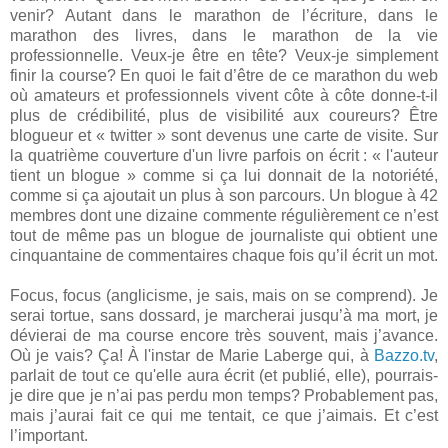
venir? Autant dans le marathon de l’écriture, dans le
marathon des livres, dans le marathon de la vie
professionnelle. Veux-je être en tête? Veux-je simplement
finir la course? En quoi le fait d’être de ce marathon du web
où amateurs et professionnels vivent côte à côte donne-t-il
plus de crédibilité, plus de visibilité aux coureurs? Être
blogueur et « twitter » sont devenus une carte de visite. Sur
la quatrième couverture d'un livre parfois on écrit : « l'auteur
tient un blogue » comme si ça lui donnait de la notoriété,
comme si ça ajoutait un plus à son parcours. Un blogue à 42
membres dont une dizaine commente régulièrement ce n’est
tout de même pas un blogue de journaliste qui obtient une
cinquantaine de commentaires chaque fois qu’il écrit un mot.
Focus, focus (anglicisme, je sais, mais on se comprend). Je
serai tortue, sans dossard, je marcherai jusqu’à ma mort, je
dévierai de ma course encore très souvent, mais j’avance.
Où je vais? Ça! À l'instar de Marie Laberge qui, à
Bazzo.tv
,
parlait de tout ce qu'elle aura écrit (et publié, elle), pourrais-
je dire que je n’ai pas perdu mon temps? Probablement pas,
mais j’aurai fait ce qui me tentait, ce que j’aimais. Et c’est
l’important.