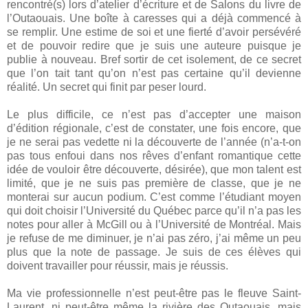
rencontré(s) lors d’atelier d’écriture et de Salons du livre de
l’Outaouais. Une boîte à caresses qui a déjà commencé à
se remplir. Une estime de soi et une fierté d’avoir persévéré
et de pouvoir redire que je suis une auteure puisque je
publie à nouveau. Bref sortir de cet isolement, de ce secret
que l’on tait tant qu’on n’est pas certaine qu’il devienne
réalité. Un secret qui finit par peser lourd.
Le plus difficile, ce n’est pas d’accepter une maison
d’édition régionale, c’est de constater, une fois encore, que
je ne serai pas vedette ni la découverte de l’année (n’a-t-on
pas tous enfoui dans nos rêves d’enfant romantique cette
idée de vouloir être découverte, désirée), que mon talent est
limité, que je ne suis pas première de classe, que je ne
monterai sur aucun podium. C’est comme l’étudiant moyen
qui doit choisir l’Université du Québec parce qu’il n’a pas les
notes pour aller à McGill ou à l’Université de Montréal. Mais
je refuse de me diminuer, je n’ai pas zéro, j’ai même un peu
plus que la note de passage. Je suis de ces élèves qui
doivent travailler pour réussir, mais je réussis.
Ma vie professionnelle n’est peut-être pas le fleuve Saint-
Laurent, ni peut-être même la rivière des Outaouais, mais