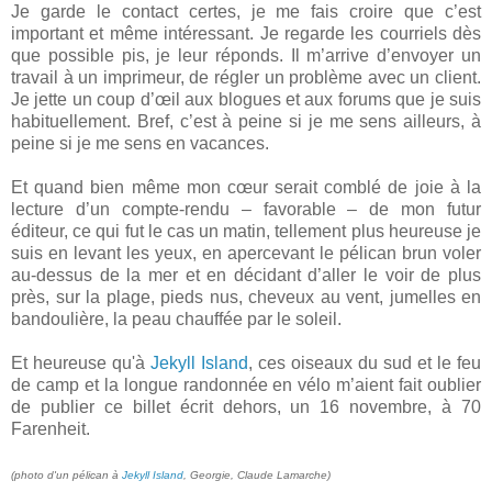
Je garde le contact certes, je me fais croire que c’est
important et même intéressant. Je regarde les courriels dès
que possible pis, je leur réponds. Il m’arrive d’envoyer un
travail à un imprimeur, de régler un problème avec un client.
Je jette un coup d’œil aux blogues et aux forums que je suis
habituellement. Bref, c’est à peine si je me sens ailleurs, à
peine si je me sens en vacances.
Et quand bien même mon cœur serait comblé de joie à la
lecture d’un compte-rendu – favorable – de mon futur
éditeur, ce qui fut le cas un matin, tellement plus heureuse je
suis en levant les yeux, en apercevant le pélican brun voler
au-dessus de la mer et en décidant d’aller le voir de plus
près, sur la plage, pieds nus, cheveux au vent, jumelles en
bandoulière, la peau chauffée par le soleil.
Et heureuse qu'à
Jekyll Island
, ces oiseaux du sud et le feu
de camp et la longue randonnée en vélo m’aient fait oublier
de publier ce billet écrit dehors, un 16 novembre, à 70
Farenheit.
(photo d'un pélican à
Jekyll Island
, Georgie, Claude Lamarche)