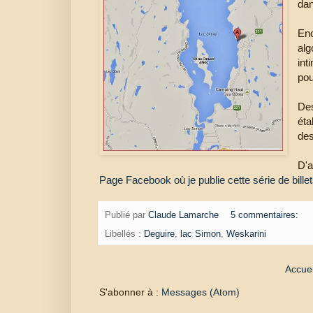
dan
Enc
al
int
pou
Des
éta
des
D'a
Page Facebook où je publie cette série de bille
Publié par
Claude Lamarche
5 commentaires:
Libellés :
Deguire
,
lac Simon
,
Weskarini
Accuei
S'abonner à :
Messages (Atom)