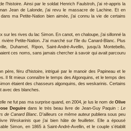
histoire. Ainsi par le soldat Henrich Faulstroh, j’ai ré-appris la
ignan Jean de Lalonde, j’ai revu le massacre de Lachine. Et en
dans ma Petite-Nation bien aimée, j’ai connu la vie de certains
 sur les rives du lac Simon. En canot, en chaloupe, j’ai sillonné la
a rivière Petite-Nation. J’ai marché sur l’île du Canard-Blanc. Plus
ille, Duhamel, Ripon, Saint-André-Avellin, jusqu’à Montebello,
ient ces noms, sans jamais chercher à savoir qui avait parcouru
père, féru d’histoire, intrigué par le manoir des Papineau et le
es. Il fit mieux connaître le temps des Algonquins, et le temps des
 Simon étaient des chasseurs algonquins, des weskarinis. Certains
ent avec des blanches.
lle ne fut pas ma surprise quand, en 2004, je lus le nom de
Olive
rose Deguire
dans le très beau livre de Jean-Guy Paquin :
Le
ys de Canard Blanc
. D’ailleurs ce même auteur publiera sous peu
livre
Weskarinis
que j’ai bien hâte de feuilleter. Elle a épousé
ble Simon, en 1865 à Saint-André-Avellin, et le couple s'établit