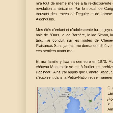
m’a tout de même menée à la re-découverte de l’
révolution américaine. Par le soldat de Car
trouvant des traces de Deguire et de Larose 
Algonquins.
Mes étés d’enfant et d’adolescente furent joyeux
baie de l’Ours, le lac Barrière, le lac Simon, l
tard, j’ai conduit sur les routes de Chénév
Plaisance. Sans jamais me demander d’où vena
ces sentiers avant moi.
Et ma famille y fixa sa demeure en 1970. Mon 
château Montebello se mit à fouiller les archiv
Papineau. Ainsi j’ai appris que Canard Blanc,
s’établirent dans la Petite-Nation et se marièr
Que
La
pa
le 
Ama