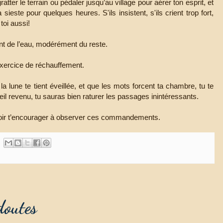
gratter le terrain ou pédaler jusqu’au village pour aérer ton esprit, et
ieste pour quelques heures. S'ils insistent, s'ils crient trop fort,
 toi aussi!
 de l’eau, modérément du reste.
xercice de réchauffement.
a lune te tient éveillée, et que les mots forcent ta chambre, tu te
leil revenu, tu sauras bien raturer les passages inintéressants.
uloir t’encourager à observer ces commandements.
doutes