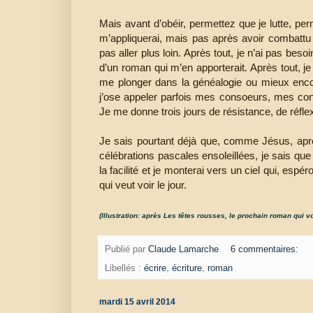
Mais avant d’obéir, permettez que je lutte, p
m’appliquerai, mais pas après avoir combattu et
pas aller plus loin. Après tout, je n’ai pas beso
d’un roman qui m’en apporterait. Après tout, je
me plonger dans la généalogie ou mieux encor
j’ose appeler parfois mes consoeurs, mes conf
Je me donne trois jours de résistance, de réfle
Je sais pourtant déjà que, comme Jésus, apr
célébrations pascales ensoleillées, je sais que 
la facilité et je monterai vers un ciel qui, es
qui veut voir le jour.
(Illustration: après Les têtes rousses, le prochain roman qui vo
Publié par
Claude Lamarche
6 commentaires:
Libellés :
écrire
,
écriture
,
roman
mardi 15 avril 2014