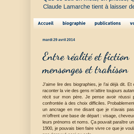
Claude Lamarche tient à laisser d
Accueil
biographie
publications
v
mardi 29 avril 2014
Entre réalité et fiction
mensonges et trahison
J’aime lire des biographies, je l’ai déjà dit. E
raconter la vie des gens m’attire toujours autant.
récit sur mon père. Je pense avoir réussi p
confrontée à des choix difficiles. Probablement
un ancrage en me disant que je n’avais pas d
m’offrent une base de départ : visage, cheve
leurs prénoms et noms. Ça pouvait paraître un
1900, je pouvais bien faire vivre ce que je vou