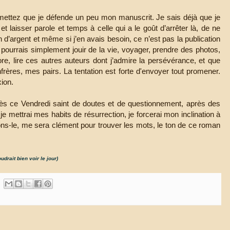
ermettez que je défende un peu mon manuscrit. Je sais déjà que je
 laisser parole et temps à celle qui a le goût d’arrêter là, de ne
in d’argent et même si j’en avais besoin, ce n’est pas la publication
 pourrais simplement jouir de la vie, voyager, prendre des photos,
e, lire ces autres auteurs dont j’admire la persévérance, et que
rères, mes pairs. La tentation est forte d'envoyer tout promener.
xion.
ès ce Vendredi saint de doutes et de questionnement, après des
je mettrai mes habits de résurrection, je forcerai mon inclination à
pérons-le, me sera clément pour trouver les mots, le ton de ce roman
udrait bien voir le jour)