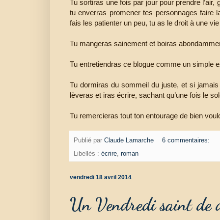
Tu sortiras une fois par jour pour prendre l’air, 
tu enverras promener tes personnages faire la s
fais les patienter un peu, tu as le droit à une vie
Tu mangeras sainement et boiras abondamment
Tu entretiendras ce blogue comme un simple e
Tu dormiras du sommeil du juste, et si jamais l
lèveras et iras écrire, sachant qu’une fois le so
Tu remercieras tout ton entourage de bien vo
Publié par
Claude Lamarche
6 commentaires:
Libellés :
écrire
,
roman
vendredi 18 avril 2014
Un Vendredi saint de 