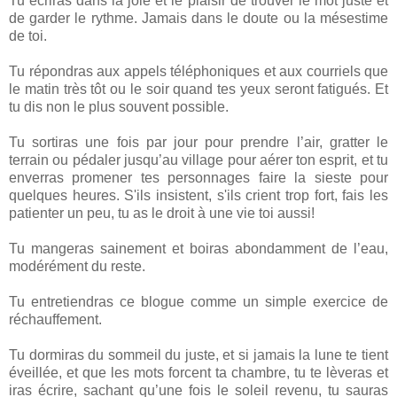
Tu écriras dans la joie et le plaisir de trouver le mot juste et
de garder le rythme. Jamais dans le doute ou la mésestime
de toi.
Tu répondras aux appels téléphoniques et aux courriels que
le matin très tôt ou le soir quand tes yeux seront fatigués. Et
tu dis non le plus souvent possible.
Tu sortiras une fois par jour pour prendre l’air, gratter le
terrain ou pédaler jusqu’au village pour aérer ton esprit, et tu
enverras promener tes personnages faire la sieste pour
quelques heures. S'ils insistent, s'ils crient trop fort, fais les
patienter un peu, tu as le droit à une vie toi aussi!
Tu mangeras sainement et boiras abondamment de l’eau,
modérément du reste.
Tu entretiendras ce blogue comme un simple exercice de
réchauffement.
Tu dormiras du sommeil du juste, et si jamais la lune te tient
éveillée, et que les mots forcent ta chambre, tu te lèveras et
iras écrire, sachant qu’une fois le soleil revenu, tu sauras