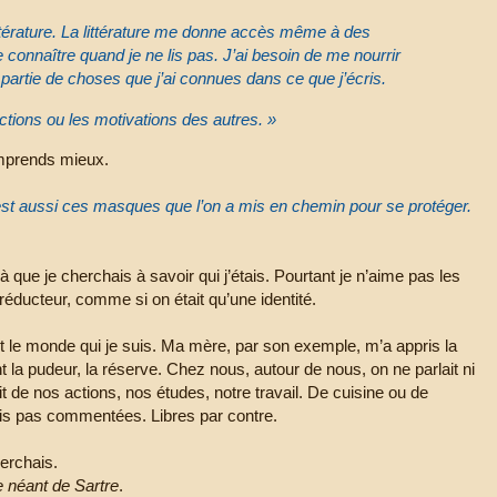
ittérature. La littérature me donne accès même à des
 connaître quand je ne lis pas. J’ai besoin de me nourrir
e partie de choses que j’ai connues dans ce que j’écris.
tions ou les motivations des autres. »
comprends mieux.
n est aussi ces masques que l’on a mis en chemin pour se protéger.
éjà que je cherchais à savoir qui j’étais. Pourtant je n’aime pas les
éducteur, comme si on était qu’une identité.
out le monde qui je suis. Ma mère, par son exemple, m’a appris la
la pudeur, la réserve. Chez nous, autour de nous, on ne parlait ni
 de nos actions, nos études, notre travail. De cuisine ou de
is pas commentées. Libres par contre.
herchais.
le néant de Sartre
.