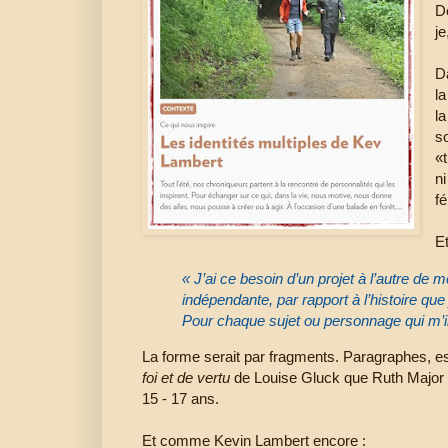
De
je
Da
l
la
so
«t
n
fé
E
« J’ai ce besoin d’un projet à l’autre d
indépendante, par rapport à l’histoire qu
Pour chaque sujet ou personnage qui m’in
La forme serait par fragments. Paragraphes,
foi et de vertu
de Louise Gluck que Ruth Major v
15 - 17 ans.
Et comme Kevin Lambert encore :