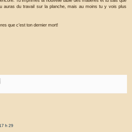
encore. Tu imprimes la nouvelle table des matières et tu sais que
u auras du travail sur la planche, mais au moins tu y vois plus
ères que c’est ton dernier mort!
17 h 29