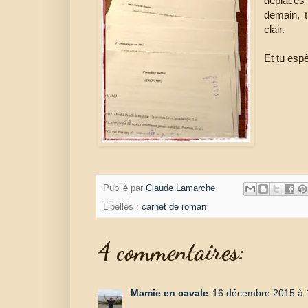
déplaces 
demain, t
clair.
Et tu esp
Publié par
Claude Lamarche
Libellés :
carnet de roman
4 commentaires:
Mamie en cavale
16 décembre 2015 à 