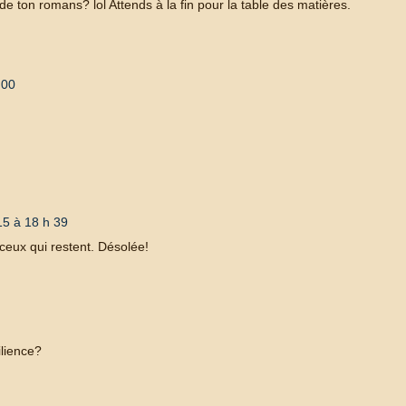
de ton romans? lol Attends à la fin pour la table des matières.
 00
5 à 18 h 39
t ceux qui restent. Désolée!
ilience?