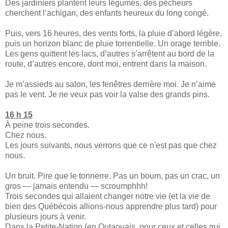
Des jardiniers plantent leurs légumes, des pêcheurs
cherchent l’achigan, des enfants heureux du long congé.
Puis, vers 16 heures, des vents forts, la pluie d’abord légère,
puis un horizon blanc de pluie torrentielle. Un orage terrible.
Les gens quittent les lacs, d’autres s’arrêtent au bord de la
route, d’autres encore, dont moi, entrent dans la maison.
Je m’assieds au salon, les fenêtres derrière moi. Je n’aime
pas le vent. Je ne veux pas voir la valse des grands pins.
16 h 15
À peine trois secondes.
Chez nous.
Les jours suivants, nous verrons que ce n'est pas que chez
nous.
Un bruit. Pire que le tonnerre. Pas un boum, pas un crac, un
gros — jamais entendu — scroumphhh!
Trois secondes qui allaient changer notre vie (et la vie de
bien des Québécois allions-nous apprendre plus tard) pour
plusieurs jours à venir.
Dans la Petite-Nation (en Outaouais, pour ceux et celles qui