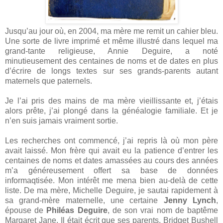
Jusqu’au jour où, en 2004, ma mère me remit un cahier bleu.
Une sorte de livre imprimé et même illustré dans lequel ma
grand-tante religieuse, Annie Deguire, a noté
minutieusement des centaines de noms et de dates en plus
d’écrire de longs textes sur ses grands-parents autant
maternels que paternels.
Je l’ai pris des mains de ma mère vieillissante et, j’étais
alors prête, j’ai plongé dans la généalogie familiale. Et je
n’en suis jamais vraiment sortie.
Les recherches ont commencé, j’ai repris là où mon père
avait laissé. Mon frère qui avait eu la patience d’entrer les
centaines de noms et dates amassées au cours des années
m’a généreusement offert sa base de données
informaqtisée. Mon intérêt me mena bien au-delà de cette
liste. De ma mère, Michelle Deguire, je sautai rapidement à
sa grand-mère maternelle, une certaine
Jenny Lynch
,
épouse de
Philéas Deguire
, de son vrai nom de baptême
Margaret Jane. Il était écrit que ses parents, Bridget Bushell