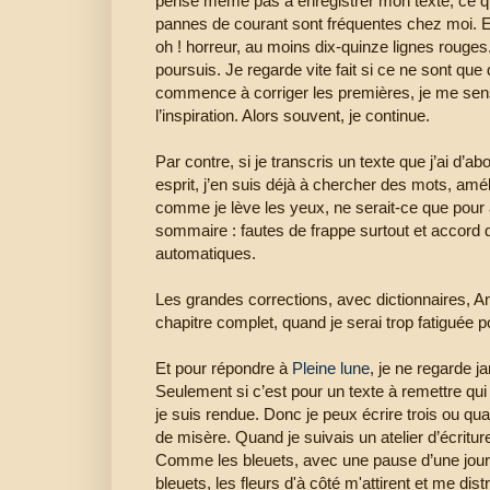
pense même pas à enregistrer mon texte, ce qui
pannes de courant sont fréquentes chez moi. E
oh ! horreur, au moins dix-quinze lignes rouges. L
poursuis. Je regarde vite fait si ce ne sont que
commence à corriger les premières, je me sens
l’inspiration. Alors souvent, je continue.
Par contre, si je transcris un texte que j’ai d’
esprit, j’en suis déjà à chercher des mots, amél
comme je lève les yeux, ne serait-ce que pour a
sommaire : fautes de frappe surtout et accord 
automatiques.
Les grandes corrections, avec dictionnaires, An
chapitre complet, quand je serai trop fatiguée 
Et pour répondre à
Pleine lune
, je ne regarde j
Seulement si c’est pour un texte à remettre qui
je suis rendue. Donc je peux écrire trois ou qua
de misère. Quand je suivais un atelier d’écritur
Comme les bleuets, avec une pause d’une journé
bleuets, les fleurs d'à côté m'attirent et me dis