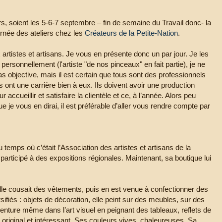
s, soient les 5-6-7 septembre – fin de semaine du Travail donc- la
urnée des ateliers chez les
Créateurs de la Petite-Nation
.
x artistes et artisans. Je vous en présente donc un par jour. Je les
personnellement (l'artiste "de nos pinceaux" en fait partie), je ne
s objective, mais il est certain que tous sont des professionnels
s ont une carrière bien à eux. Ils doivent avoir une production
r accueillir et satisfaire la clientèle et ce, à l’année. Alors peu
e je vous en dirai, il est préférable d’aller vous rendre compte par
u temps où c’était l’Association des artistes et artisans de la
participé à des expositions régionales. Maintenant, sa boutique lui
lle cousait des vêtements, puis en est venue à confectionner des
ifiés : objets de décoration, elle peint sur des meubles, sur des
’aventure même dans l’art visuel en peignant des tableaux, reflets de
t original et intéressant. Ses couleurs vives, chaleureuses. Sa