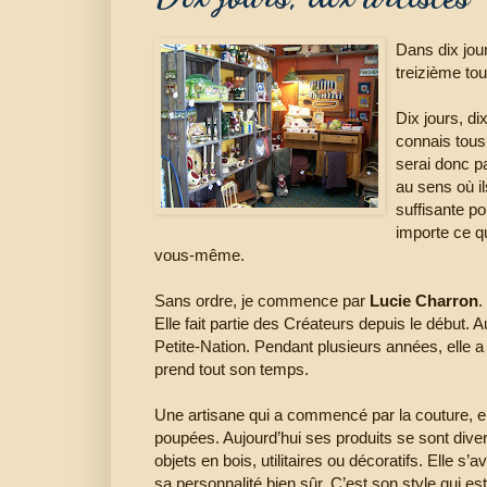
Dans dix jour
treizième to
Dix jours, di
connais tous 
serai donc pa
au sens où il
suffisante pou
importe ce qu
vous-même.
Sans ordre, je commence par
Lucie Charron
.
Elle fait partie des Créateurs depuis le début. A
Petite-Nation. Pendant plusieurs années, elle a 
prend tout son temps.
Une artisane qui a commencé par la couture, e
poupées. Aujourd’hui ses produits se sont divers
objets en bois, utilitaires ou décoratifs. Elle s
sa personnalité bien sûr. C’est son style qui es