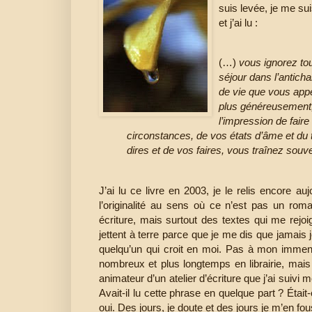
suis levée, je me sui
et j’ai lu :
(…)
vous ignorez tou
séjour dans l’anticha
de vie que vous app
plus généreusement
l’impression de faire
circonstances, de vos états d’âme et du te
dires et de vos faires, vous traînez souve
J’ai lu ce livre en 2003, je le relis encore auj
l’originalité au sens où ce n’est pas un rom
écriture, mais surtout des textes qui me rej
jettent à terre parce que je me dis que jamais j
quelqu’un qui croit en moi. Pas à mon immense
nombreux et plus longtemps en librairie, mai
animateur d’un atelier d’écriture que j’ai suivi 
Avait-il lu cette phrase en quelque part ? Était
oui. Des jours, je doute et des jours je m’en fou