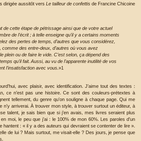
s dirigée aussitôt vers
Le tailleur de confettis
de Francine Chicoine
t de cette étape de pétrissage ainsi que de votre actuel
mbre de l’écrit ; à telle enseigne qu’il y a certains moments
elez des pertes de temps, d’autres que vous considérez,
, comme des entre-deux, d’autres où vous avez
 le plein ou de faire le vide. C’est selon, ça dépend des
mps qu’il fait. Aussi, au vu de l’apparente inutilité de vos
nt l’insatisfaction avec vous.
»1
ourd’hui, avec plaisir, avec identification. J’aime tout des textes :
an, ce n’est pas une histoire. Ce sont des couleurs-prétextes à
oignent tellement, du genre qu’on souligne à chaque page. Qui me
e n’y arriverai. À trouver mon style, à trouver surtout un éditeur, à
 talent, je sais bien que si j’en avais, mes livres seraient plus
s en moi, le peu que j’ai : le 100% de mon 60%. Les paroles d’un
me hantent : « il y a des auteurs qui devraient se contenter de lire ».
-elle de lui ? Mais surtout, me visait-elle ? Des jours, je pense que
s.