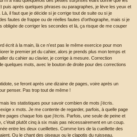
 m’a valu quelquefois des petites surprises étant donné que les
t puis après quelques phrases ou paragraphes, je lève les yeux et
à, il faut que je décide si je corrige tout de suite ou si je
 des fautes de frappe ou de réelles fautes d’orthographe, mais si je
 obligée de corriger les secondes et là, ça risque de me couper
abord écrit à la main, là ce n’est pas le même exercice pour mon
iorer le premier jet du cahier, alors je prends plus mon temps et
ller du cahier au clavier, je corrige à mesure. Correction
de quelques mots, avec le bouton de droite pour des corrections
tidote, se feront après une dizaine de pages, voire après un
pour penser. Pas trop tout de même !
amais les statistiques pour savoir combien de mots j'écris.
 exige x mots. Je me contente de regarder, parfois, à quelle page
tre pages chaque fois que j’écris. Parfois, une seule de peine et
e, c’était plutôt cinq à six mais pas nécessairement en un coup.
e entre les deux cueillettes. Comme lors de la cueillette des
traient. Ou le chant des oiseaux ou le clapotis du ruisseau.