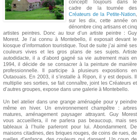
concept! Toujours dans le
cadre de la tournée des
Créateurs de la Petite-Nation
,
sur les dix, cette année on
dénombre cinq artisans et cinq
artistes peintres. Donc au tour d’un artiste peintre : Guy
Morest. Je l’ai connu à Montebello, il exposait devant le
kiosque d’information touristique. Tout de suite j’ai aimé ses
couleurs vives et les gros plans de ses sujets. Artiste
autodidacte, il a d'abord gagné sa vie autrement mais en
1994, il décide de se consacrer à la peinture de manière
professionnelle. Il participe à plusieurs expositions en
Outaouais. En 2003, il s’installe à Ripon, il y est depuis. Il
multiplie ses sorties, se fait connaître, joint les Créateurs et
d’autres groupes, expose dans une galerie à Montebello.
Un bel atelier dans une grange aménagée pour y peindre
même en hiver. Un environnement champêtre : arbres
matures, aménagement paysager attrayant. Guy Morest
vous accueillera, il ne parlera pas beaucoup, mais ses
tableaux à l’huile parleront pour lui. Abondamment. De
maisons citadines, des briques rouges, de coins de rues, de
ruelles d’enfance, des couleurs qui dansent. Un coup de