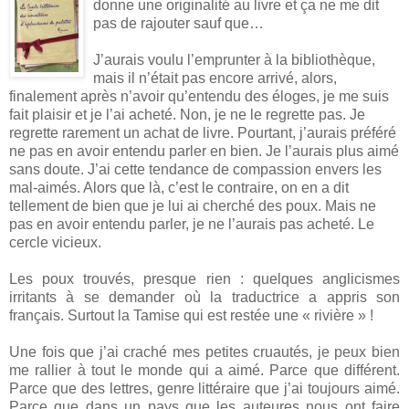
donne une originalité au livre et ça ne me dit
pas de rajouter sauf que…
J’aurais voulu l’emprunter à la bibliothèque,
mais il n’était pas encore arrivé, alors,
finalement après n’avoir qu’entendu des éloges, je me suis
fait plaisir et je l’ai acheté. Non, je ne le regrette pas. Je
regrette rarement un achat de livre. Pourtant, j’aurais préféré
ne pas en avoir entendu parler en bien. Je l’aurais plus aimé
sans doute. J’ai cette tendance de compassion envers les
mal-aimés. Alors que là, c’est le contraire, on en a dit
tellement de bien que je lui ai cherché des poux. Mais ne
pas en avoir entendu parler, je ne l’aurais pas acheté. Le
cercle vicieux.
Les poux trouvés, presque rien : quelques anglicismes
irritants à se demander où la traductrice a appris son
français. Surtout la Tamise qui est restée une « rivière » !
Une fois que j’ai craché mes petites cruautés, je peux bien
me rallier à tout le monde qui a aimé. Parce que différent.
Parce que des lettres, genre littéraire que j’ai toujours aimé.
Parce que dans un pays que les auteures nous ont faire