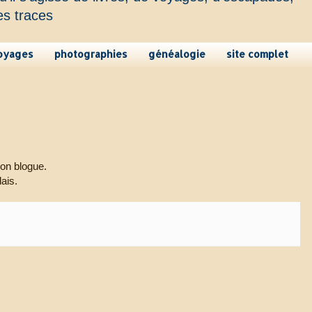
es traces
oyages
photographies
généalogie
site complet
mon blogue.
dais.