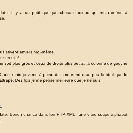
date. Il y a un petit quelque chose d'unique qui me ramène à
se.
 plus sévère envers moi-même.
ur un site!
 soit plus gros et ceux de droite plus petits, la colonne de gauche
0 ans, mais je viens à peine de comprendre un peu le html que le
attrape. Des fois je me pense meilleure que je ne suis.
11
emplate. Bonen chance dans ton PHP XML ..une vraie soupe alphabet
.!