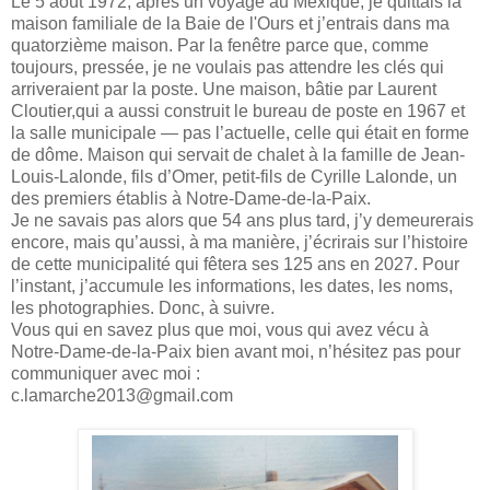
Le 5 août 1972, après un voyage au Mexique, je quittais la
maison familiale de la Baie de l'Ours et j’entrais dans ma
quatorzième maison. Par la fenêtre parce que, comme
toujours, pressée, je ne voulais pas attendre les clés qui
arriveraient par la poste. Une maison, bâtie par Laurent
Cloutier,qui a aussi construit le bureau de poste en 1967 et
la salle municipale — pas l’actuelle, celle qui était en forme
de dôme. Maison qui servait de chalet à la famille de Jean-
Louis-Lalonde, fils d’Omer, petit-fils de Cyrille Lalonde, un
des premiers établis à Notre-Dame-de-la-Paix.
Je ne savais pas alors que 54 ans plus tard, j’y demeurerais
encore, mais qu’aussi, à ma manière, j’écrirais sur l’histoire
de cette municipalité qui fêtera ses 125 ans en 2027. Pour
l’instant, j’accumule les informations, les dates, les noms,
les photographies. Donc, à suivre.
Vous qui en savez plus que moi, vous qui avez vécu à
Notre-Dame-de-la-Paix bien avant moi, n’hésitez pas pour
communiquer avec moi :
c.lamarche2013@gmail.com