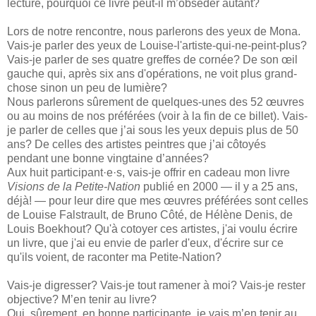
lecture, pourquoi ce livre peut-il m’obséder autant?
Lors de notre rencontre, nous parlerons des yeux de Mona.
Vais-je parler des yeux de Louise-l'artiste-qui-ne-peint-plus?
Vais-je parler de ses quatre greffes de cornée? De son œil
gauche qui, après six ans d'opérations, ne voit plus grand-
chose sinon un peu de lumière?
Nous parlerons sûrement de quelques-unes des 52 œuvres
ou au moins de nos préférées (voir à la fin de ce billet). Vais-
je parler de celles que j’ai sous les yeux depuis plus de 50
ans? De celles des artistes peintres que j’ai côtoyés
pendant une bonne vingtaine d’années?
Aux huit participant·e·s, vais-je offrir en cadeau mon livre
Visions de la Petite-Nation
publié en 2000 — il y a 25 ans,
déjà! — pour leur dire que mes œuvres préférées sont celles
de Louise Falstrault, de Bruno Côté, de Hélène Denis, de
Louis Boekhout? Qu'à cotoyer ces artistes, j'ai voulu écrire
un livre, que j'ai eu envie de parler d'eux, d'écrire sur ce
qu'ils voient, de raconter ma Petite-Nation?
Vais-je digresser? Vais-je tout ramener à moi? Vais-je rester
objective? M’en tenir au livre?
Oui, sûrement, en bonne participante, je vais m’en tenir au