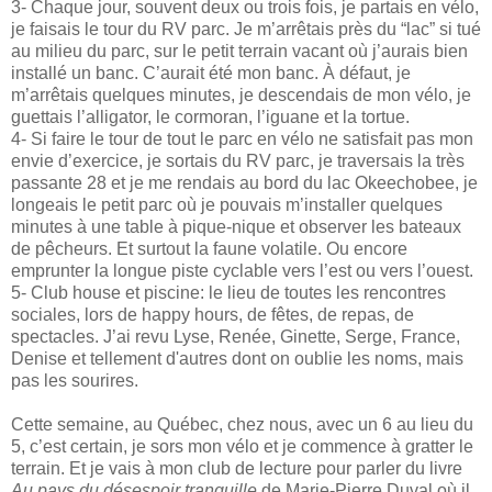
3- Chaque jour, souvent deux ou trois fois, je partais en vélo,
je faisais le tour du RV parc. Je m’arrêtais près du “lac” si tué
au milieu du parc, sur le petit terrain vacant où j’aurais bien
installé un banc. C’aurait été mon banc. À défaut, je
m’arrêtais quelques minutes, je descendais de mon vélo, je
guettais l’alligator, le cormoran, l’iguane et la tortue.
4- Si faire le tour de tout le parc en vélo ne satisfait pas mon
envie d’exercice, je sortais du RV parc, je traversais la très
passante 28 et je me rendais au bord du lac Okeechobee, je
longeais le petit parc où je pouvais m’installer quelques
minutes à une table à pique-nique et observer les bateaux
de pêcheurs. Et surtout la faune volatile. Ou encore
emprunter la longue piste cyclable vers l’est ou vers l’ouest.
5- Club house et piscine: le lieu de toutes les rencontres
sociales, lors de happy hours, de fêtes, de repas, de
spectacles. J’ai revu Lyse, Renée, Ginette, Serge, France,
Denise et tellement d'autres dont on oublie les noms, mais
pas les sourires.
Cette semaine, au Québec, chez nous, avec un 6 au lieu du
5, c’est certain, je sors mon vélo et je commence à gratter le
terrain. Et je vais à mon club de lecture pour parler du livre
Au pays du désespoir tranquille
de Marie-Pierre Duval où il