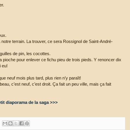
er.
eux.
notre terrain. La trouver, ce sera Rossignol de Saint-André-
uilles de pin, les cocottes.
à la pioche pour enlever ce fichu pieu de trois pieds. Y renoncer dix
i eu!
e neuf mois plus tard, plus rien n’y paraît!
eau, c’est neuf, c’est droit. Ça fait un peu ville, mais ça fait
etit diaporama de la saga >>>