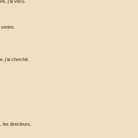
ris, j’ai vécu.
 ventre.
e, j’ai cherché.
, les directeurs,