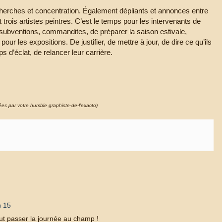
herches et concentration. Également dépliants et annonces entre
et trois artistes peintres. C’est le temps pour les intervenants de
er subventions, commandites, de préparer la saison estivale,
ur les expositions. De justifier, de mettre à jour, de dire ce qu’ils
s d’éclat, de relancer leur carrière.
nées par votre humble graphiste-de-l'exacto)
h 15
aut passer la journée au champ !