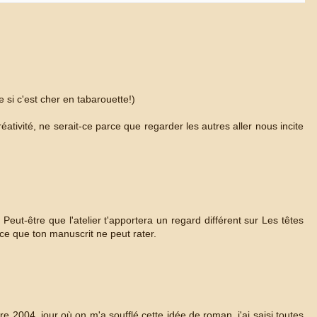
e si c'est cher en tabarouette!)
éativité, ne serait-ce parce que regarder les autres aller nous incite
. Peut-être que l'atelier t'apportera un regard différent sur Les têtes
nce que ton manuscrit ne peut rater.
2004, jour où on m'a soufflé cette idée de roman, j'ai saisi toutes