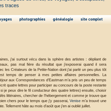
es traces
oyages
photographies
généalogie
site complet
nes, j’ai surtout vécu dans la sphère des artistes : dépliant de
nceaux, pas mal fière du résultat que j’exposerai quand il sera
ec les Créateurs de la Petite-Nation dont j’ai parlé un peu plus tôt
 est temps de penser à mes petites affaires personnelles. La
séjour aux Correspondances d’Eastman m’a pris un peu de temps
 écrit quatre lettres pour participer au concours de la poste restante
si je peux dire le fil conducteur des quatre lettres) ensuite, choisir
afés littéraires, chercher de l’hébergement et comme je trouve que
bien chers pour le temps que j’y passerai,
Venise
m’a trouvé une
te. Tellement hâte au mois d’août que j’en ai oublié juillet.