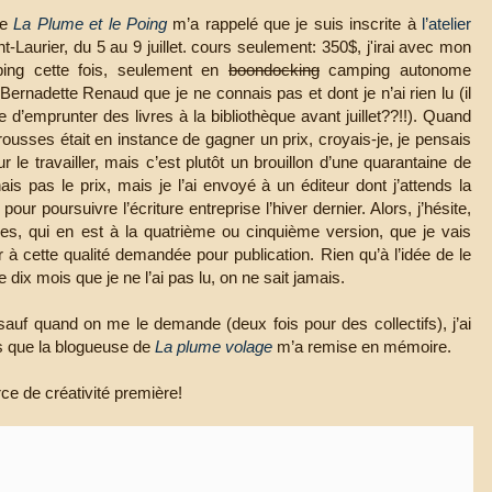
de
La Plume et le Poing
m’a rappelé que je suis inscrite à
l’atelier
t-Laurier, du 5 au 9 juillet. cours seulement: 350$, j'irai avec mon
ng cette fois, seulement en
boondocking
camping autonome
 Bernadette Renaud que je ne connais pas et dont je n’ai rien lu (il
 d’emprunter des livres à la bibliothèque avant juillet??!!). Quand
usses était en instance de gagner un prix, croyais-je, je pensais
le travailler, mais c’est plutôt un brouillon d’une quarantaine de
is pas le prix, mais je l’ai envoyé à un éditeur dont j’attends la
 poursuivre l’écriture entreprise l’hiver dernier. Alors, j’hésite,
es, qui en est à la quatrième ou cinquième version, que je vais
r à cette qualité demandée pour publication. Rien qu’à l’idée de le
dix mois que je ne l’ai pas lu, on ne sait jamais.
 sauf quand on me le demande (deux fois pour des collectifs), j’ai
s que la blogueuse de
La plume volage
m’a remise en mémoire.
e de créativité première!