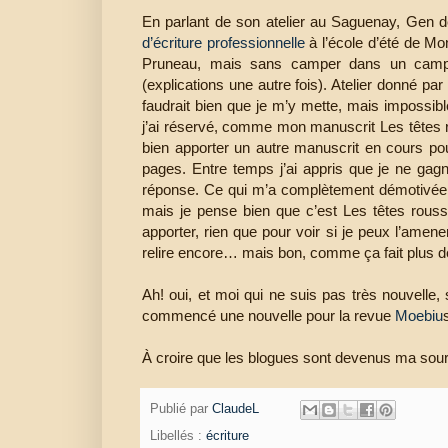
En parlant de son atelier au Saguenay, Gen 
d’écriture professionnelle
à l’école d’été de Mon
Pruneau, mais sans camper dans un campi
(explications une autre fois). Atelier donné par
faudrait bien que je m’y mette, mais impossible
j’ai réservé, comme mon manuscrit Les têtes ro
bien apporter un autre manuscrit en cours pour 
pages. Entre temps j’ai appris que je ne gagna
réponse. Ce qui m’a complètement démotivée pour
mais je pense bien que c’est Les têtes rouss
apporter, rien que pour voir si je peux l’amene
relire encore… mais bon, comme ça fait plus de 
Ah! oui, et moi qui ne suis pas très nouvelle,
commencé une nouvelle pour la revue
Moebiu
À croire que les blogues sont devenus ma sourc
Publié par
ClaudeL
Libellés :
écriture