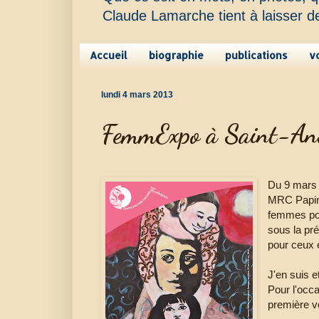
Claude Lamarche tient à laisser d
Accueil
biographie
publications
v
lundi 4 mars 2013
FemmExpo à Saint-An
Du 9 mars a
MRC Papi
femmes pou
sous la pr
pour ceux e
J'en suis e
Pour l'occa
première v