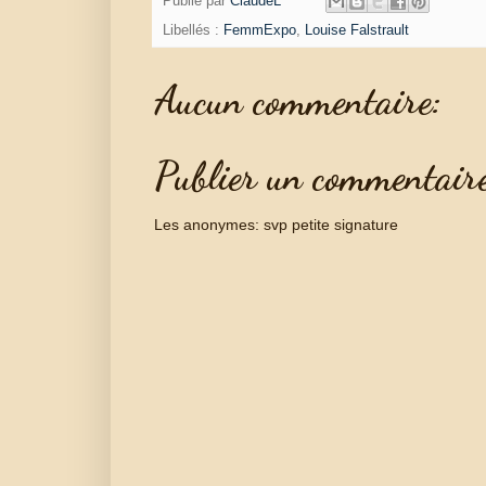
Publié par
ClaudeL
Libellés :
FemmExpo
,
Louise Falstrault
Aucun commentaire:
Publier un commentair
Les anonymes: svp petite signature