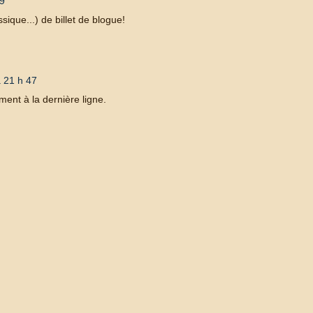
29
ssique...) de billet de blogue!
à 21 h 47
ment à la dernière ligne.