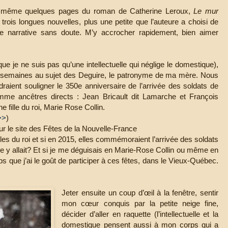
de même quelques pages du roman de Catherine Leroux,
Le mur
rois longues nouvelles, plus une petite que l’auteure a choisi de
re narrative sans doute. M’y accrocher rapidement, bien aimer
 je ne suis pas qu’une intellectuelle qui néglige le domestique),
x semaines au sujet des Deguire, le patronyme de ma mère. Nous
aient souligner le 350e anniversaire de l’arrivée des soldats de
mme ancêtres directs : Jean Bricault dit Lamarche et François
e fille du roi, Marie Rose Collin.
>>
)
 sur le site des Fêtes de la Nouvelle-France
lles du roi et si en 2015, elles commémoraient l’arrivée des soldats
re y allait? Et si je me déguisais en Marie-Rose Collin ou même en
 que j’ai le goût de participer à ces fêtes, dans le Vieux-Québec.
Jeter ensuite un coup d’œil à la fenêtre, sentir
mon cœur conquis par la petite neige fine,
décider d’aller en raquette (l’intellectuelle et la
domestique pensent aussi à mon corps qui a