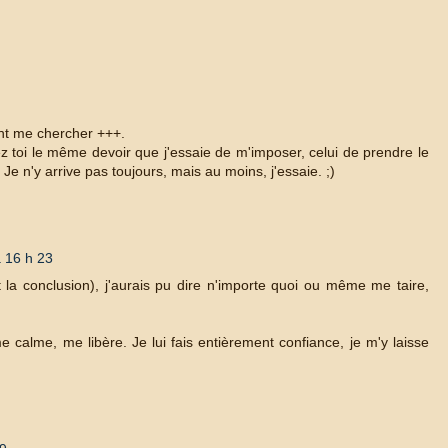
ient me chercher +++.
z toi le même devoir que j'essaie de m'imposer, celui de prendre le
 Je n'y arrive pas toujours, mais au moins, j'essaie. ;)
à 16 h 23
et la conclusion), j'aurais pu dire n'importe quoi ou même me taire,
me calme, me libère. Je lui fais entièrement confiance, je m'y laisse