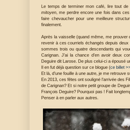
Le temps de terminer mon café, lire tout 
mitoyen
, me perdre encore une fois dans ces t
faire chevaucher pour une meilleure structu
finalement.
Après la vaisselle (quand même, me prouver que
revenir à ces courriels échangés depuis deu
sommes trois ou quatre descendants qui voudr
Carignan. J’ai la chance d’en avoir deux co
Deguire dit Larose. De plus celui-ci a épousé un
Il en fut déjà question sur ce blogue (
ce billet >
Et là, d’une fouille à une autre, je me retrouve
En 2013, ces fêtes ont souligné l’arrivée des Fi
de Carignan? Et si notre petit groupe de Degui
François Deguire? Pourquoi pas ! Fait longtemps
Penser à en parler aux autres.