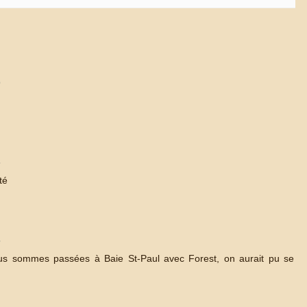
9
3
té
5
us sommes passées à Baie St-Paul avec Forest, on aurait pu se