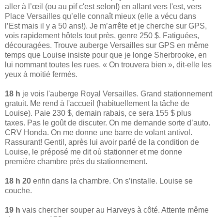
aller à l’œil (ou au pif c'est selon!) en allant vers l'est, vers
Place Versailles qu’elle connaît mieux (elle a vécu dans
l’Est mais il y a 50 ans!). Je m’arrête et je cherche sur GPS,
vois rapidement hôtels tout près, genre 250 $. Fatiguées,
découragées. Trouve auberge Versailles sur GPS en même
temps que Louise insiste pour que je longe Sherbrooke, en
lui nommant toutes les rues. « On trouvera bien », dit-elle les
yeux à moitié fermés.
18 h
je vois l'auberge Royal Versailles. Grand stationnement
gratuit. Me rend à l'accueil (habituellement la tâche de
Louise). Paie 230 $, demain rabais, ce sera 155 $ plus
taxes. Pas le goût de discuter. On me demande sorte d’auto.
CRV Honda. On me donne une barre de volant antivol.
Rassurant! Gentil, après lui avoir parlé de la condition de
Louise, le préposé me dit où stationner et me donne
première chambre près du stationnement.
18 h 20
enfin dans la chambre. On s’installe. Louise se
couche.
19 h
vais chercher souper au Harveys à côté. Attente même