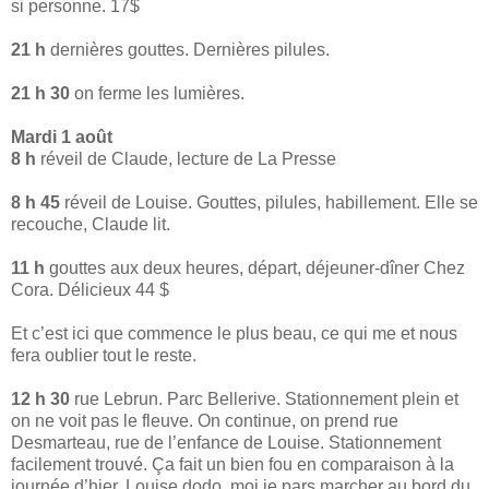
si personne. 17$
21 h
dernières gouttes. Dernières pilules.
21 h 30
on ferme les lumières.
Mardi 1 août
8 h
réveil de Claude, lecture de La Presse
8 h 45
réveil de Louise. Gouttes, pilules, habillement. Elle se
recouche, Claude lit.
11 h
gouttes aux deux heures, départ, déjeuner-dîner Chez
Cora. Délicieux 44 $
Et c’est ici que commence le plus beau, ce qui me et nous
fera oublier tout le reste.
12 h 30
rue Lebrun. Parc Bellerive. Stationnement plein et
on ne voit pas le fleuve. On continue, on prend rue
Desmarteau, rue de l’enfance de Louise. Stationnement
facilement trouvé. Ça fait un bien fou en comparaison à la
journée d’hier. Louise dodo, moi je pars marcher au bord du