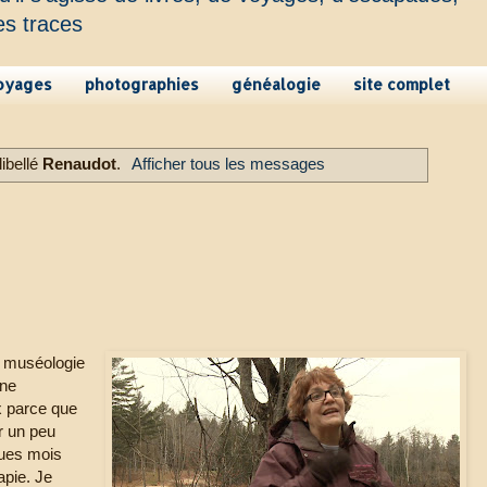
es traces
oyages
photographies
généalogie
site complet
ibellé
Renaudot
.
Afficher tous les messages
en muséologie
une
x parce que
r un peu
ques mois
apie. Je