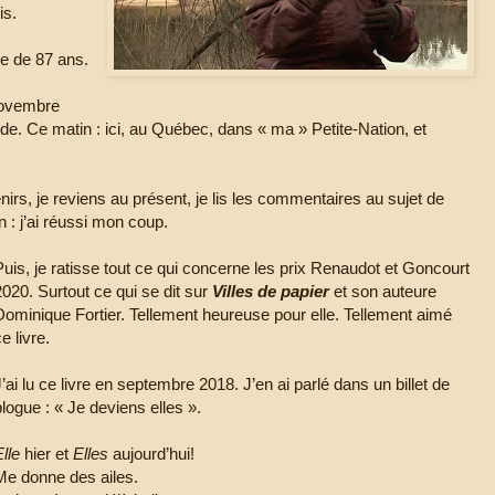
is.
ge de 87 ans.
novembre
ride. Ce matin : ici, au Québec, dans « ma » Petite-Nation, et
irs, je reviens au présent, je lis les commentaires au sujet de
on : j’ai réussi mon coup.
Puis, je ratisse tout ce qui concerne les prix Renaudot et Goncourt
2020. Surtout ce qui se dit sur
Villes de papier
et son auteure
Dominique Fortier. Tellement heureuse pour elle. Tellement aimé
ce livre.
J’ai lu ce livre en septembre 2018. J’en ai parlé dans un billet de
blogue : « Je deviens elles ».
Elle
hier et
Elles
aujourd’hui!
Me donne des ailes.