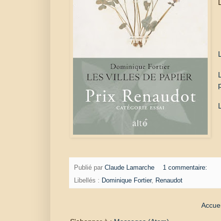
Publié par
Claude Lamarche
1 commentaire:
Libellés :
Dominique Fortier
,
Renaudot
Accuei