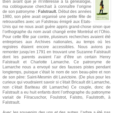
Bien avant que je m’intéresse à la généalogie,
ma coblogueuse cherchait à connaître l’origine
de son patronyme :
Falstrault.
Début des années
1980, son père avait organisé une petite fête de
retrouvailles avec un Falstreau émigré aux Etats-
Unis qui ne nous avait guère appris grand-chose sinon que
l’orthographe du nom avait changé entre Montréal et l’Ohio.
Pour cette fête par contre, plusieurs recherches avaient été
entreprises aux Archives nationales, au temps où les
registres étaient encore accessibles. Nous avions pu
remonter jusqu’en 1791 en trouvant une Suzanne Falstrault
dont les parents avaient l’air d’être un certain Henry
Falstrault et Charlotte Lamarche. Ce patronyme de
Lamarche nous a envoyé sur des fausses pistes pendant
longtemps, puisque c'était le nom de son beau-père et non
de son père: Saint-Mesmin dit Lavictoire. (De plus pour les
curieux qui voudraient savoir si c'était Bricault dit Lamarche,
non c'était Bariteau dit Lamarche) Ce couple, donc de
Falstrault a eu huit enfants dont l’orthographe du patronyme
variait de Filracuschor, Foulstrot, Falstro, Faulstroth, à
Falstrault.
Avec les souvenirs des uns et des autres, l’arbre a été pas