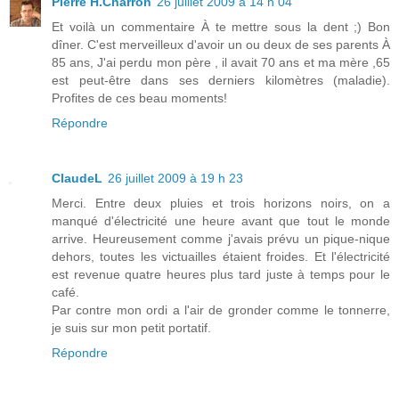
Pierre H.Charron
26 juillet 2009 à 14 h 04
Et voilà un commentaire À te mettre sous la dent ;) Bon
dîner. C'est merveilleux d'avoir un ou deux de ses parents À
85 ans, J'ai perdu mon père , il avait 70 ans et ma mère ,65
est peut-être dans ses derniers kilomètres (maladie).
Profites de ces beau moments!
Répondre
ClaudeL
26 juillet 2009 à 19 h 23
Merci. Entre deux pluies et trois horizons noirs, on a
manqué d'électricité une heure avant que tout le monde
arrive. Heureusement comme j'avais prévu un pique-nique
dehors, toutes les victuailles étaient froides. Et l'électricité
est revenue quatre heures plus tard juste à temps pour le
café.
Par contre mon ordi a l'air de gronder comme le tonnerre,
je suis sur mon petit portatif.
Répondre