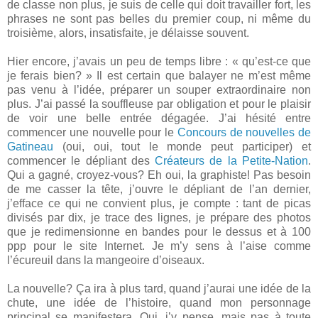
de classe non plus, je suis de celle qui doit travailler fort, les
phrases ne sont pas belles du premier coup, ni même du
troisième, alors, insatisfaite, je délaisse souvent.
Hier encore, j’avais un peu de temps libre : « qu’est-ce que
je ferais bien? » Il est certain que balayer ne m’est même
pas venu à l’idée, préparer un souper extraordinaire non
plus. J’ai passé la souffleuse par obligation et pour le plaisir
de voir une belle entrée dégagée. J’ai hésité entre
commencer une nouvelle pour le
Concours de nouvelles de
Gatineau
(oui, oui, tout le monde peut participer) et
commencer le dépliant des
Créateurs de la Petite-Nation
.
Qui a gagné, croyez-vous? Eh oui, la graphiste! Pas besoin
de me casser la tête, j’ouvre le dépliant de l’an dernier,
j’efface ce qui ne convient plus, je compte : tant de picas
divisés par dix, je trace des lignes, je prépare des photos
que je redimensionne en bandes pour le dessus et à 100
ppp pour le site Internet. Je m’y sens à l’aise comme
l’écureuil dans la mangeoire d’oiseaux.
La nouvelle? Ça ira à plus tard, quand j’aurai une idée de la
chute, une idée de l’histoire, quand mon personnage
principal se manifestera. Oui, j’y pense, mais pas à toute