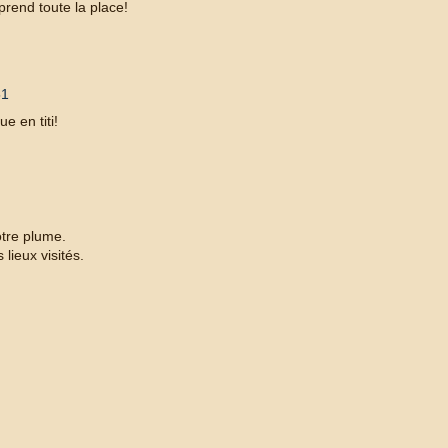
prend toute la place!
51
e en titi!
tre plume.
lieux visités.