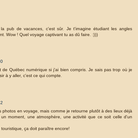
e la pub de vacances, c'est sûr. Je t'imagine étudiant les angles
yant. Wow ! Quel voyage captivant tu as dû faire. :)))
50
 de Québec numérique si j'ai bien compris. Je sais pas trop où je
ir à y aller, c'est ce qui compte.
52
s des photos en voyage, mais comme je retourne plutôt à des lieux déjà
er un moment, une atmosphère, une activité que ce soit celle d'un
 touristique, ça doit paraître encore!