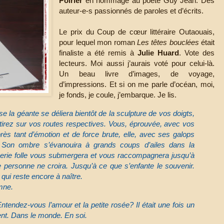
Poirier
en hommage au poète Guy Jean. Des
auteur-e-s passionnés de paroles et d’écrits.
Le prix du Coup de cœur littéraire Outaouais,
pour lequel mon roman
Les têtes bouclées
était
finaliste a été remis à
Julie Huard
. Vote des
lecteurs. Moi aussi j’aurais voté pour celui-là.
Un beau livre d’images, de voyage,
d’impressions. Et si on me parle d’océan, moi,
je fonds, je coule, j’embarque. Je lis.
e la géante se déliera bientôt de la sculpture de vos doigts,
tirez sur vos routes respectives. Vous, éprouvée, avec vos
près tant d’émotion et de force brute, elle, avec ses galops
 Son ombre s’évanouira à grands coups d’ailes dans la
erie folle vous submergera et vous raccompagnera jusqu’à
ue personne ne croira. Jusqu’à ce que s’enfante le souvenir.
 qui reste encore à naître.
mne.
Entendez-vous l’amour et la petite rosée? Il était une fois un
ent. Dans le monde. En soi.