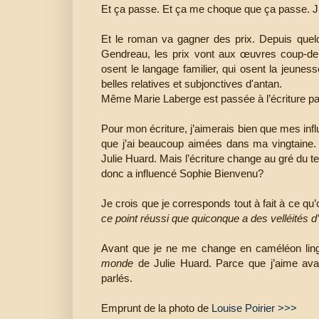
Et ça passe. Et ça me choque que ça passe. J’a
Et le roman va gagner des prix. Depuis quel
Gendreau, les prix vont aux œuvres coup-de-p
osent le langage familier, qui osent la jeunesse
belles relatives et subjonctives d'antan.
Même Marie Laberge est passée à l’écriture p
Pour mon écriture, j’aimerais bien que mes inf
que j’ai beaucoup aimées dans ma vingtaine
Julie Huard. Mais l’écriture change au gré du t
donc a influencé Sophie Bienvenu?
Je crois que je corresponds tout à fait à ce q
ce point réussi que quiconque a des velléités d’
Avant que je ne me change en caméléon lingu
monde
de Julie Huard. Parce que j’aime avant
parlés.
Emprunt de la photo de
Louise Poirier >>>