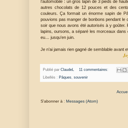
l’automobile : un gros lapin de 3 pieds de haut
autres chocolats de 12 pouces et des centa
couleurs. Ça formait un énorme sapin de Pâq
pouvions pas manger de bonbons pendant le ca
soir que nous avons été autorisés à y goûter
lapins, oursons, a séparé les morceaux dans 
eu… jusqu’en juin.
Je n’ai jamais rien gagné de semblable avant e
Jo
Publié par
ClaudeL
11 commentaires:
Libellés :
Pâques
,
souvenir
Accuei
S'abonner à :
Messages (Atom)