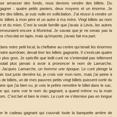
pour amasser des fonds, nous devions vendre des billets. Du
 gagner : quatre petits paniers, deux moyens et un énorme. Je
re des billets, je suis nulle en sollicitation. J’ai réussi à vendre un
dix billets à mon père et un autre à ma mère. Vingt billets au nom
 et du mien. C’est la seule famille que j’avais à Lévis, les autres
euraient encore à Montréal. Je savais que je ne serais pas la
s chocolat en lapin, mais qu’importe, j’avais fait ma part.
dans notre petit local, la cheftaine au centre qui tenait les énormes
otre aumônier, devait tirer les billets gagnants. Il s’exécute quatre
e plus gros. Je spécifie que ledit curé ne s’entendait pas tellement
oulait plus jamais à avoir à prononcer le nom de Lamarche.
re
Jacques Lamarche, un homme une époque
. Le curé plonge la
uis tout juste derrière lui, je crois voir mon nom, mais j’ai peine à
s de billets, un de mes pauvres petits vingt billets puissent sortir du
e que j’ai bien vu, je vois le prêtre remettre le billet dans le sac.
aine qui, sans voir le nom du gagnant, a quand même vu la main
 le nom. C’est bel et bien le mien. Le curé ne s’éternise pas en longue
r le cadeau gagnant qui couvrait toute la banquette arrière de