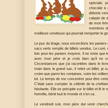
spéciale, 
chocolat à
déteste vend
calepin de 
de mon frère
membres dem
meilleure vendeuse qui pourrait remporter le gro
Le jour du tirage, nous encerclions les paniers 
sacs verts remplis de billets vendus. Le curé, n
fois pour les paniers moyens. Il ne reste que l
avec mon père et je crois bien qu’il ne v
Circonstances que j’ai racontées dans le liv
main dans le grand sac, il retire un billet, je s
croire que parmi les centaines, voire les millier
lot. Le temps de me concentrer pour être certain
C’était sans compter la célérité de la cheft
hésitante. Elle se précipite sur le billet et lit
homélie, bénit tout le monde et s’en va.
Le vendredi soir, mon père dut venir cherche