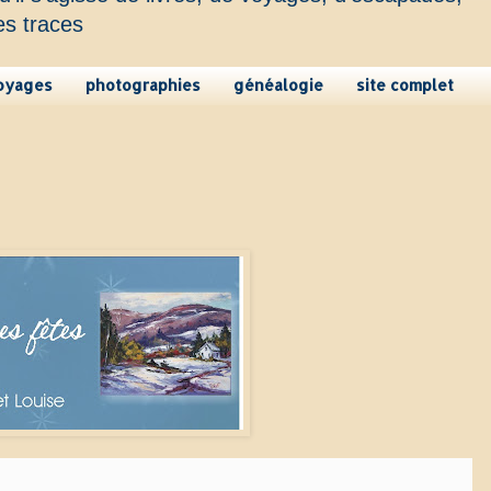
es traces
oyages
photographies
généalogie
site complet