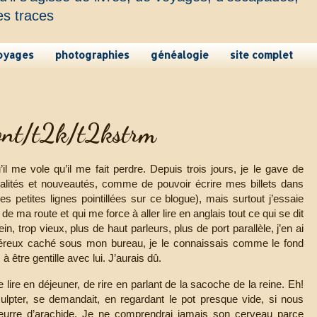
es traces
oyages
photographies
généalogie
site complet
font/t2k/t2kstrm
il me vole qu’il me fait perdre. Depuis trois jours, je le gave de
 qualités et nouveautés, comme de pouvoir écrire mes billets dans
 petites lignes pointillées sur ce blogue), mais surtout j’essaie
 de ma route et qui me force à aller lire en anglais tout ce qui se dit
ein, trop vieux, plus de haut parleurs, plus de port parallèle, j’en ai
iéreux caché sous mon bureau, je le connaissais comme le fond
 être gentille avec lui. J’aurais dû.
 lire en déjeuner, de rire en parlant de la sacoche de la reine. Eh!
sculpter, se demandait, en regardant le pot presque vide, si nous
urre d’arachide. Je ne comprendrai jamais son cerveau parce