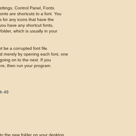
Settings, Control Panel, Fonts.
onts are shortcuts to a font. You
s for any icons that have the
f you have any shortcut fonts,
older, which is usually in your
ht be a corrupted font file.
d merely by opening each font, one
going on to the next. If you
here, then run your program.
 h 49
into the new folder on your desktop.