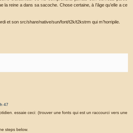
que la reine a dans sa sacoche. Chose certaine, à l’âge qu’elle a ce
rdi et son src/share/native/sun/font/t2k/t2kstrm qui m’horripile.
 h 47
tidien. essaie ceci: (trouver une fonts qui est un raccourci vers une
the steps below.